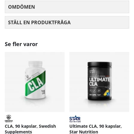
m
mg
OMDÖMEN
MEDELBETYG 0 AV 5 ANTAL BETYG 0
g
90
18
Andra Omega-3
m
0
270 mg
fetter
STÄLL EN PRODUKTFRÅGA
g
mg
3.
8
7.2
Vitamin E
11,4 mg
m
mg
Se fler varor
g
CLA, 90 kapslar, Swedish
Ultimate CLA, 90 kapslar,
Supplements
Star Nutrition