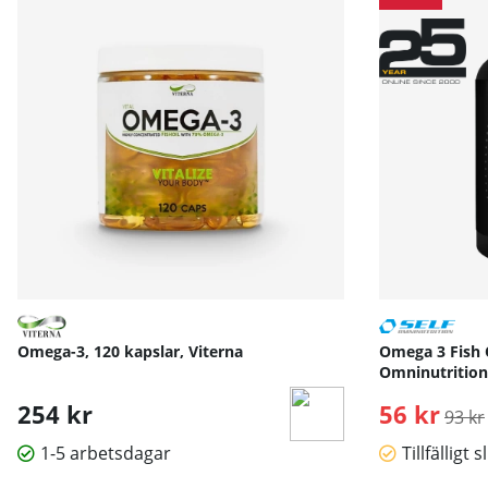
Omega-3, 120 kapslar, Viterna
Omega 3 Fish O
Omninutrition
254 kr
56 kr
Ordin
93 kr
1-5 arbetsdagar
Tillfälligt s