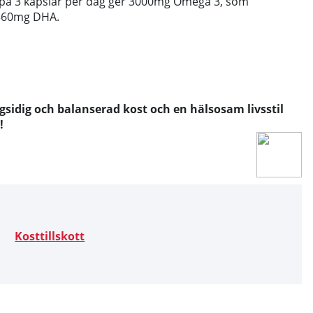
å 3 kapslar per dag ger 3000mg Omega 3, som
 360mg DHA.
sidig och balanserad kost och en hälsosam livsstil
!
Kosttillskott