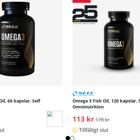
il, 60 kapslar, Self
Omega 3 Fish Oil, 120 kapslar, S
Omninutrition
arie pris:
113 kr
Ordinarie pris:
178 kr
lut
Tillfälligt slut