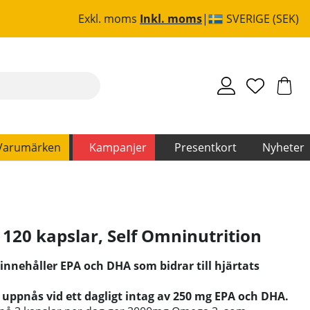
Exkl. moms
Inkl. moms
SVERIGE (SEK)
Varumärken
Kampanjer
Presentkort
Nyheter
 120 kapslar
,
Self Omninutrition
 innehåller EPA och DHA som bidrar till hjärtats
ppnås vid ett dagligt intag av 250 mg EPA och DHA.