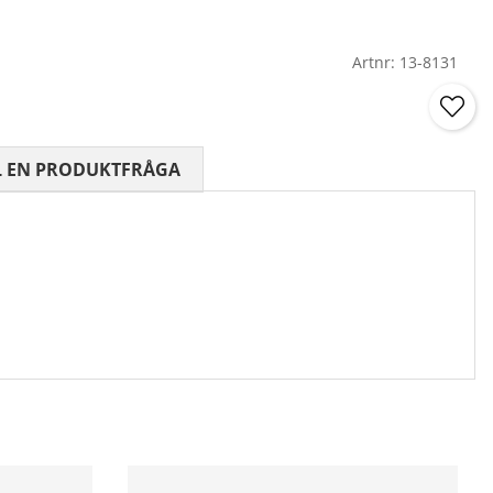
Artnr:
13-8131
 0 AV 5 ANTAL BETYG 0
L EN PRODUKTFRÅGA