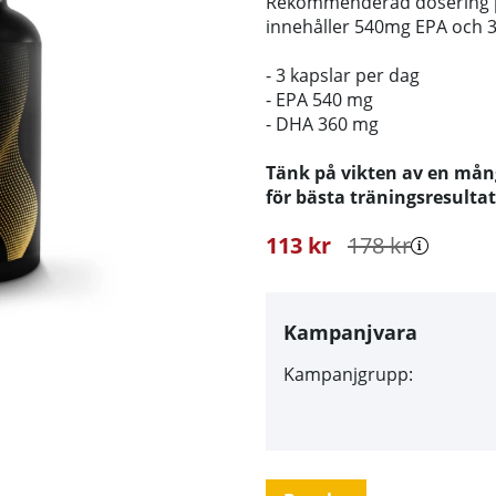
Rekommenderad dosering p
innehåller 540mg EPA och
- 3 kapslar per dag
- EPA 540 mg
- DHA 360 mg
Tänk på vikten av en mång
för bästa träningsresultat
113
kr
178
kr
Kampanjvara
Kampanjgrupp: