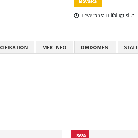
Bevaka
Leverans:
Tillfälligt slut
CIFIKATION
MER INFO
OMDÖMEN
MEDELBETYG
STÄL
-36%