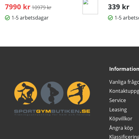
7990 kr
Ordinarie pris:
339 kr
10979 kr
1-5 arbetsdagar
1-5 arbet
Informatio
Vanliga fråg
Kontaktuppg
Service
Leasing
Köpvillkor
Ångra köp
Klassificerin