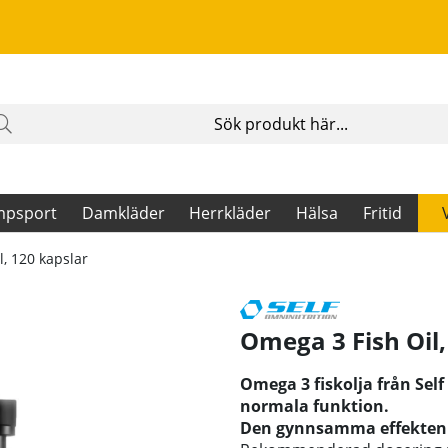
mpsport
Damkläder
Herrkläder
Hälsa
Fritid
, 120 kapslar
Omega 3 Fish Oil,
Omega 3 fiskolja från Self
normala funktion.
Den gynnsamma effekten u