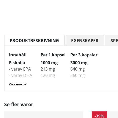
PRODUKTBESKRIVNING
EGENSKAPER
SPE
Innehåll
Per 1 kapsel
Per 3 kapslar
Fiskolja
1000 mg
3000 mg
- varav EPA
213 mg
640 mg
- varav DHA
120 mg
360 mg
Visa mer
Se fler varor
-39%