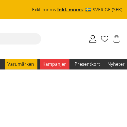
Exkl. moms
Inkl. moms
SVERIGE (SEK)
Varumärken
Kampanjer
Presentkort
Nyheter