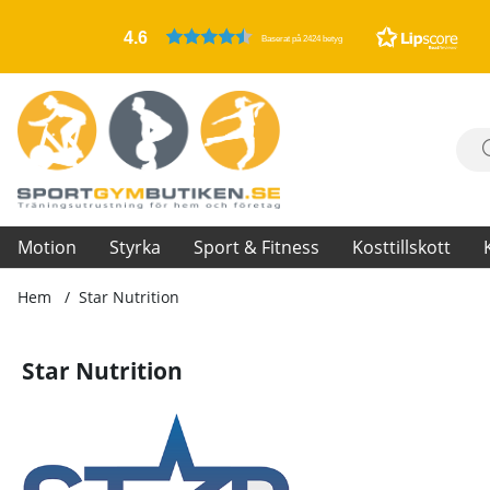
4.6
Baserat på 2424 betyg
Motion
Styrka
Sport & Fitness
Kosttillskott
Hem
Star Nutrition
Star Nutrition