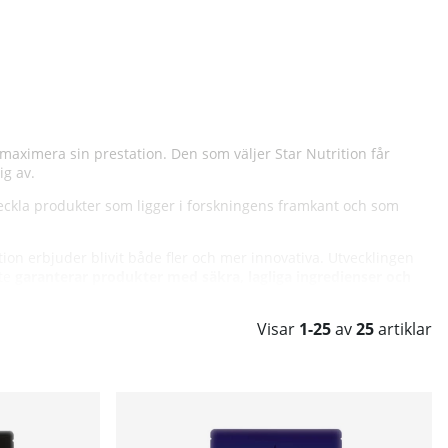
ch maximera sin prestation. Den som väljer Star Nutrition får
ig av.
veckla produkter som ligger i forskningens framkant och som
on erbjuder blivit både fler och mer innovativa. Utvecklingen
te
garanterar produkter med säkra, lagliga ingredienser och
Visar
1-25
av
25
artiklar
WADAs dopinglista.
Star Nutrition garanterar sina kunder att
formation för kosttillskott och livsmedel finns tillgängliga på