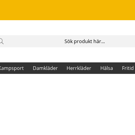
Kampsport
Damkläder
Herrkläder
Hälsa
Fritid