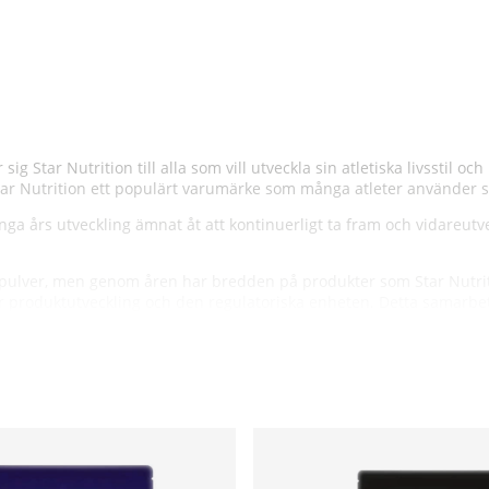
ig Star Nutrition till alla som vill utveckla sin atletiska livsstil o
tar Nutrition ett populärt varumärke som många atleter använder s
nga års utveckling ämnat åt att kontinuerligt ta fram och vidareut
npulver, men genom åren har bredden på produkter som Star Nutriti
 produktutveckling och den regulatoriska enheten. Detta samarbe
inga ingredienser med medicinsk effekt eller som är uppförda på 
 märkningskrav. Rigorösa rutiner säkerställer att all obligatorisk in