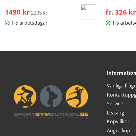
1490 kr
Ordinarie pris:
fr. 326 kr
2295 kr
1-5 arbetsdagar
1-5 arbet
Informatio
Vanliga fråg
Kontaktuppg
Service
Leasing
Köpvillkor
Ångra köp