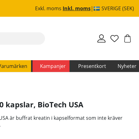
Exkl. moms
Inkl. moms
SVERIGE (SEK)
Varumärken
Kampanjer
Presentkort
Nyheter
0 kapslar
,
BioTech USA
USA är buffrat kreatin i kapselformat som inte kräver
.