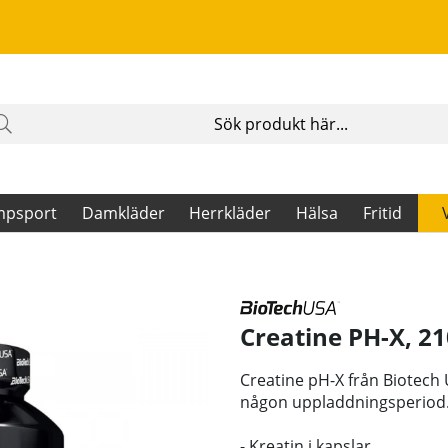
mpsport
Damkläder
Herrkläder
Hälsa
Fritid
Creatine PH-X, 21
Creatine pH-X från Biotech 
någon uppladdningsperiod
- Kreatin i kapslar