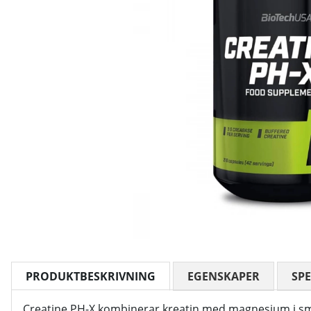
PRODUKTBESKRIVNING
EGENSKAPER
SPE
Creatine PH-X kombinerar kreatin med magnesium i smidi