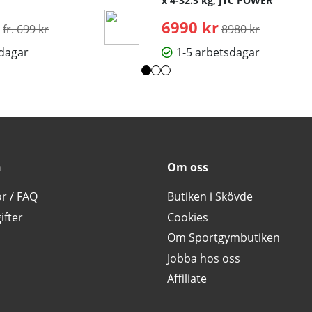
x 4-32.5 kg, JTC POWER
Ordinarie pris:
6990 kr
Ordinarie pris:
fr. 699 kr
8980 kr
sdagar
1-5 arbetsdagar
n
Om oss
or / FAQ
Butiken i Skövde
ifter
Cookies
Om Sportgymbutiken
Jobba hos oss
Affiliate