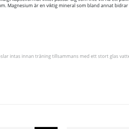
. Magnesium är en viktig mineral som bland annat bidrar till
lar intas innan träning tillsammans med ett stort glas vatt