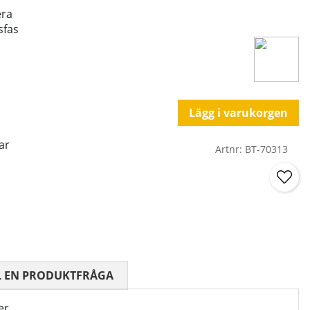
era
sfas
Lägg i varukorgen
ar
Artnr:
BT-70313
 0 AV 5 ANTAL BETYG 0
L EN PRODUKTFRÅGA
er.