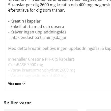
5 kapslar ger dig 2600 mg kreatin och 400 mg magnesium
eftersträva för dig som tränar.
- Kreatin i kapslar
- Enkelt att ta med och dosera
- Kräver ingen uppladdningsfas
- Intas endast på träningsdagar
Med detta kreatin behövs ingen uppladdningsfas. 5 kaps
Innehåller Creatine PH-X (5 kapslar)
CreaBASE 3000 mg
- Varav kreatinmonohydrat 2600 mg
- Varav magnesiumoxid 400 mg
Visa mer
Se fler varor