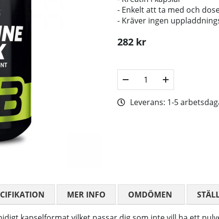
- Enkelt att ta med och dos
- Kräver ingen uppladdning
282
kr
Leverans:
1-5 arbetsdag
CIFIKATION
MER INFO
OMDÖMEN
MEDELBETYG
STÄL
gt kapselformat vilket passar dig som inte vill ha ett pulv