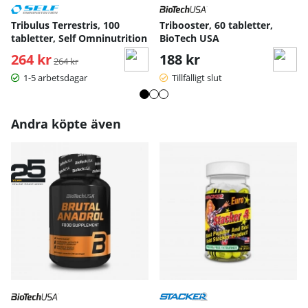
-extrakt rot
100 mg
(Urtic
Tribulus Terrestris, 100
Tribooster, 60 tabletter,
Dioica)
tabletter, Self Omninutrition
BioTech USA
Reseratrol
50 mg
264 kr
Ordinarie pris:
188 kr
264 kr
1-5 arbetsdagar
Tillfälligt slut
Androgenic Testo Growth är en helt naturlig produkt som inte
tillför några hormoner till kroppen. Istället upp regleras
kroppens egna testosteronproducerande System, Du behöver
därför inte oroa dig för de allvarliga biverkningar som Exogen
Andra köpte även
hormontillförsel kan medföra.