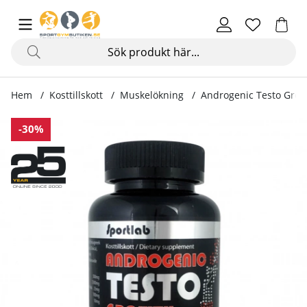
Hem
Kosttillskott
Muskelökning
Androgenic Testo Grow
Produktbilder Androgenic Testo Growth, 120 kapslar
-30%