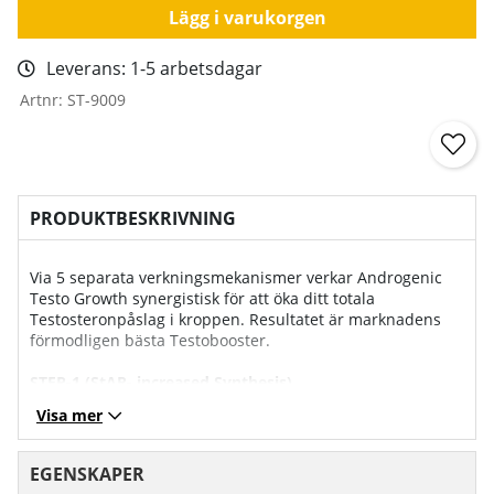
Lägg i varukorgen
Leverans:
1-5 arbetsdagar
Artnr:
ST-9009
PRODUKTBESKRIVNING
Via 5 separata verkningsmekanismer verkar Androgenic
Testo Growth synergistisk för att öka ditt totala
Testosteronpåslag i kroppen. Resultatet är marknadens
förmodligen bästa Testobooster.
STEP-1 (StAR- increased Synthesis)
D-aspartic acid ökar produktion av testosteron genom att
Visa mer
öka nivåerna av hormonet StAR (steroidogenic acute
regulator) som är den begränsande faktorn för hur mycket
testosteron kroppen kan producera. I en studie fick 23
EGENSKAPER
män en daglig dos på 3,12g DAA under 12dgr. Vid dag 12