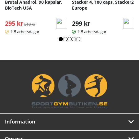
Brutal Anadrol, 90 kapslar,
Stacker 4, 100 caps, Stacker2
BioTech USA
Europe
295 kr
Ordinarie pris:
299 kr
310 kr
1-5 arbetsdagar
1-5 arbetsdagar
Information
Om oss