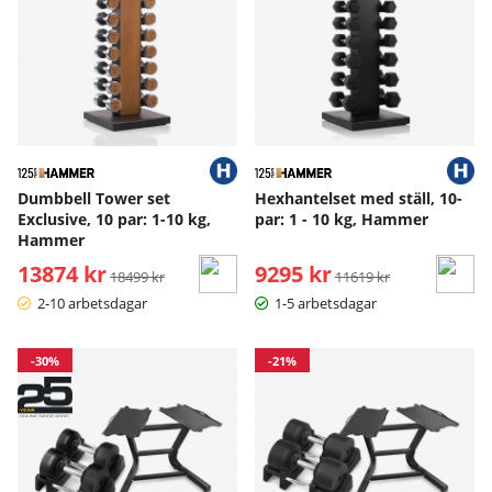
Dumbbell Tower set
Hexhantelset med ställ, 10-
Exclusive, 10 par: 1-10 kg,
par: 1 - 10 kg, Hammer
Hammer
13874 kr
Ordinarie pris:
9295 kr
Ordinarie pris:
18499 kr
11619 kr
2-10 arbetsdagar
1-5 arbetsdagar
-30%
-21%