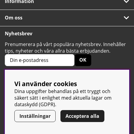
Information
Om oss
Nyhetsbrev
Prenumerera på vårt populära nyhetsbrev. Innehåller
tips, nyheter och våra allra bästa erbjudanden.
OK
Vi använder cookies
4.6
Baserat på 2424 betyg
Dina uppgifter behandlas på ett tryggt och
säkert sätt i enlighet med aktuella lagar om
dataskydd (GDPR).
Inställningar
Acceptera alla
© Sport & Gym Butiken JTC AB |
Kontakta oss
| All rights reserved
| Org.nr: 556668-7058 | Tel: 0500-42 87 00