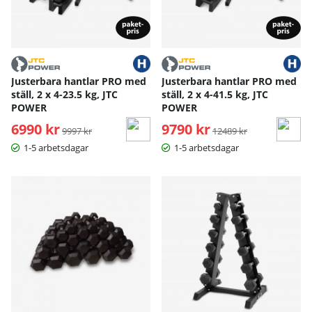
Justerbara hantlar PRO med
Justerbara hantlar PRO med
ställ, 2 x 4-23.5 kg, JTC
ställ, 2 x 4-41.5 kg, JTC
POWER
POWER
6990 kr
Ordinarie pris:
9790 kr
Ordinarie pris:
9997 kr
12489 kr
1-5 arbetsdagar
1-5 arbetsdagar