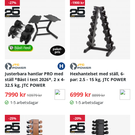
Produkter
-27%
-1900 kr
Justerbara hantlar PRO med
Hexhantelset med ställ, 6-
ställ *Bäst i test 2026*, 2 x 4-
par: 2.5 - 15 kg, JTC POWER
32.5 kg, JTC POWER
7990 kr
Ordinarie pris:
6999 kr
Ordinarie pris:
10979 kr
8899 kr
1-5 arbetsdagar
1-5 arbetsdagar
-25%
-20%