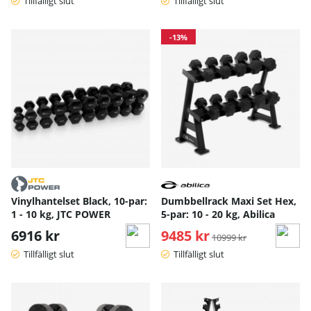
Tillfälligt slut
Tillfälligt slut
-13%
Vinylhantelset Black, 10-par:
Dumbbellrack Maxi Set Hex,
1 - 10 kg, JTC POWER
5-par: 10 - 20 kg, Abilica
6916 kr
9485 kr
Ordinarie pris:
10999 kr
Tillfälligt slut
Tillfälligt slut