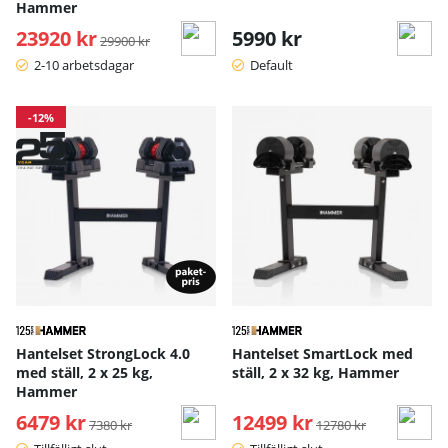
Hammer
23920 kr
Ordinarie pris:
5990 kr
29900 kr
2-10 arbetsdagar
Default
-12%
Hantelset StrongLock 4.0
Hantelset SmartLock med
med ställ, 2 x 25 kg,
ställ, 2 x 32 kg, Hammer
Hammer
6479 kr
Ordinarie pris:
12499 kr
Ordinarie pris:
7380 kr
12780 kr