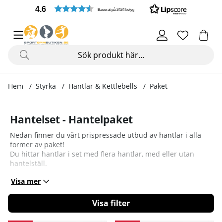
4.6
Baserat på 2424 betyg
Hem
Styrka
Hantlar & Kettlebells
Paket
Hantelset - Hantelpaket
Nedan finner du vårt prispressade utbud av hantlar i alla
former av paket!
Du hittar hantlar i set med flera hantlar, med eller utan
hantelställ.
Visa mer
Filtrera