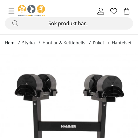
Hem
Styrka
Hantlar & Kettlebells
Paket
Hantelset Sm
Produktbilder Hantelset SmartLock med ställ, 2 x 32 kg