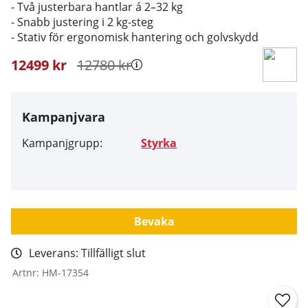
- Två justerbara hantlar á 2–32 kg
- Snabb justering i 2 kg-steg
- Stativ för ergonomisk hantering och golvskydd
12499
kr
12780
kr
Kampanjvara
Kampanjgrupp:
Styrka
Bevaka
Leverans:
Tillfälligt slut
Artnr:
HM-17354