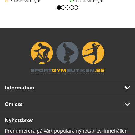
2-10 arbetsdagar
1-5 arbetsdagar
Länk till Hammer Workouts Online »
Med
HAMMER Workouts
erbjuder vi dig ständigt nya och
motiverande klasser. Träna tillsammans med våra
expertutbildare och uppnå dina individuella fitnessmål i 10 till
50 minuters träningspass. Oavsett om det gäller smartphone,
surfplatta eller laptop, ingen ytterligare prenumeration krävs.
Information
Om oss
Nyhetsbrev
Prenumerera på vårt populära nyhetsbrev. Innehåller