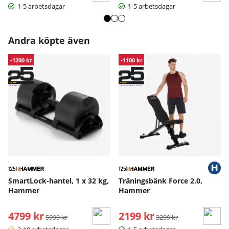
1-5 arbetsdagar
1-5 arbetsdagar
Andra köpte även
-1200 kr
-1100 kr
SmartLock-hantel, 1 x 32 kg,
Träningsbänk Force 2.0,
Hammer
Hammer
4799 kr
Ordinarie pris:
2199 kr
Ordinarie pris:
5999 kr
3299 kr