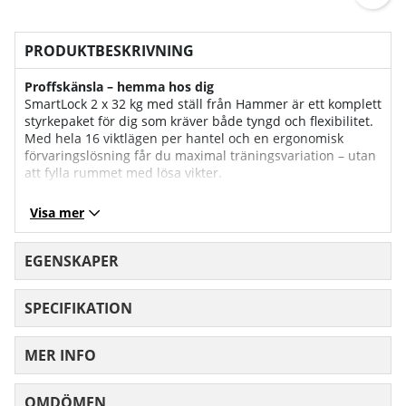
PRODUKTBESKRIVNING
Proffskänsla – hemma hos dig
SmartLock 2 x 32 kg med ställ från Hammer är ett komplett
styrkepaket för dig som kräver både tyngd och flexibilitet.
Med hela 16 viktlägen per hantel och en ergonomisk
förvaringslösning får du maximal träningsvariation – utan
att fylla rummet med lösa vikter.
Växla vikt – utan avbrott
Visa mer
SmartLock-systemet gör att du enkelt ändrar vikt med ett
vridbart handtag. Ingen montering, inga skivor. Du går
från 10 till 30 kg på sekunder – perfekt för dropset,
EGENSKAPER
superset och progressiv träning.
SPECIFIKATION
Träna tungt, men lyft rätt
Det stabila stativet lyfter hantlarna till en perfekt
träningshöjd. Det minskar belastning på rygg och axlar
MER INFO
och gör hanteringen både säkrare och bekvämare –
särskilt vid tyngre set.
OMDÖMEN
MEDELBETYG 0 AV 5 ANTAL BETYG 0