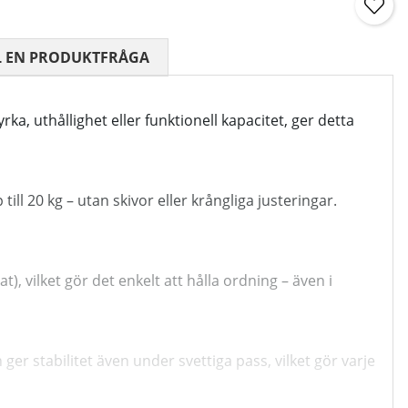
 0 AV 5 ANTAL BETYG 0
L EN PRODUKTFRÅGA
a, uthållighet eller funktionell kapacitet, ger detta
ll 20 kg – utan skivor eller krångliga justeringar.
), vilket gör det enkelt att hålla ordning – även i
 stabilitet även under svettiga pass, vilket gör varje