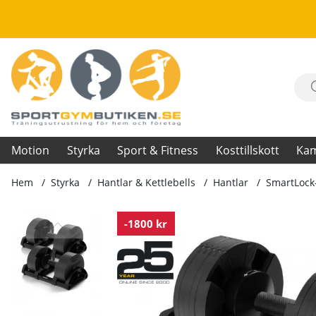
Motion
Styrka
Sport & Fitness
Kosttillskott
Ka
Hem
Styrka
Hantlar & Kettlebells
Hantlar
SmartLock-
Produktbilder SmartLock-hantlar, 2 x 20 kg
-1800 kr