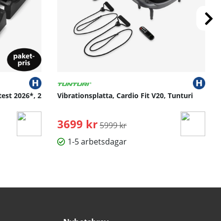
test 2026*, 2
Vibrationsplatta, Cardio Fit V20, Tunturi
3699 kr
Ordinarie pris:
5999 kr
1-5 arbetsdagar