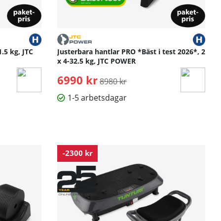
.5 kg, JTC
Justerbara hantlar PRO *Bäst i test 2026*, 2
x 4-32.5 kg, JTC POWER
6990 kr
Ordinarie pris:
8980 kr
1-5 arbetsdagar
-2300 kr
h uppnå dina individuella fitnessmål i 10 till 50 minuters