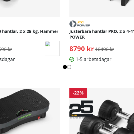
0 hantlar, 2 x 25 kg, Hammer
Justerbara hantlar PRO, 2 x 4-41
POWER
rdinarie pris:
8790 kr
Ordinarie pris:
590 kr
10490 kr
tsdagar
1-5 arbetsdagar
-22%
otiverande klasser. Träna tillsammans med våra expertutbildare oc