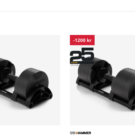
 köra allt från pressar och curls till rodd, knäböj eller utfa
-1200 kr
ta
at)
gg
l ha variation, kvalitet och enkelhet i din hemmaträning – ut
inspirera träningspassen. Du hittar motiverande kurseroch
l 50 minuters träningspass i deras fristående app, se nedans