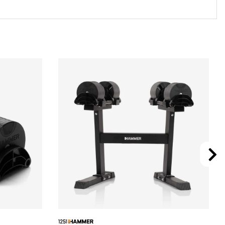
ll – alltid med rätt belastning. En optimal lösning för
an att kompromissa med yta, säkerhet eller resultat.
 du kan träna tillsammans med deras kompetenta
tående länkar.