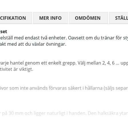
CIFIKATION
MER INFO
OMDÖMEN
MEDELBETYG
STÄL
 set
ställ med endast två enheter. Oavsett om du tränar för styrk
 takt med att du växlar övningar.
e hantel genom ett enkelt grepp. Välj mellan 2, 4, 6 … upp ti
itet är viktigt.
or som inte används förvaras säkert i hållarna (säljs separat
30 mm och ligger naturligt i handen. Den halksäkra ytan ger