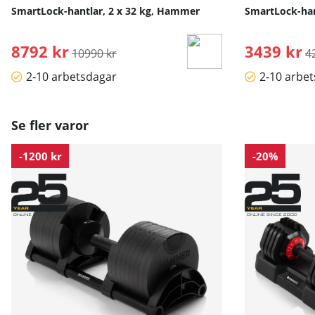
Du kan söka på språk Engelska och Tyska i respektive tr
SmartLock-hantlar, 2 x 32 kg, Hammer
SmartLock-han
Lycka till med din träning!
8792 kr
Ordinarie pris:
3439 kr
O
10990 kr
4
2-10 arbetsdagar
2-10 arbe
Se fler varor
-1200 kr
-20%