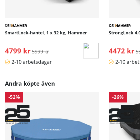
SmartLock-hantel, 1 x 32 kg, Hammer
StrongLock 4.
4799 kr
Ordinarie pris:
4472 kr
O
5999 kr
5
2-10 arbetsdagar
2-10 arbe
Andra köpte även
-52%
-26%
Länk till Hammer Workouts Online »
Med
HAMMER Workouts
erbjuder vi dig ständigt nya och m