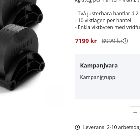
- Två justerbara hantlar á 2
- 10 viktlägen per hantel
- Enkla viktbyten med vridf
7199
kr
8999
kr
Kampanjvara
Kampanjgrupp:
Leverans:
2-10 arbetsda