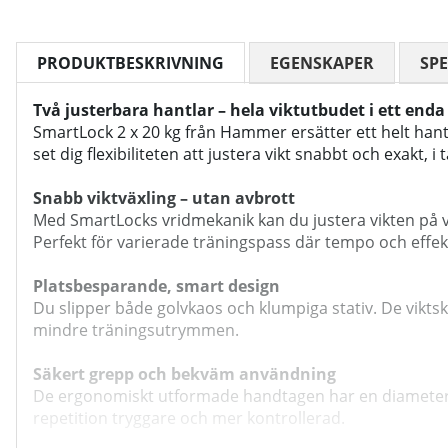
PRODUKTBESKRIVNING
EGENSKAPER
SPE
Två justerbara hantlar – hela viktutbudet i ett enda
SmartLock 2 x 20 kg från Hammer ersätter ett helt hantel
set dig flexibiliteten att justera vikt snabbt och exakt, i
Snabb viktväxling – utan avbrott
Med SmartLocks vridmekanik kan du justera vikten på varj
Perfekt för varierade träningspass där tempo och effektiv
Platsbesparande, smart design
Du slipper både golvkaos och klumpiga stativ. De viktskiv
mindre träningsutrymmen.
Säkert grepp och bekväm användning
De ergonomiskt utformade handtagen har en diameter på 
repetition tryggare och mer kontrollerad.