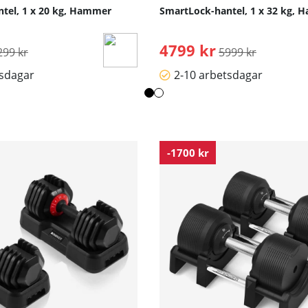
äningskategori för att underlätta motivation till nya tränin
tel, 1 x 20 kg, Hammer
SmartLock-hantel, 1 x 32 kg,
rdinarie pris:
4799 kr
Ordinarie pris:
299 kr
5999 kr
tsdagar
2-10 arbetsdagar
-1700 kr