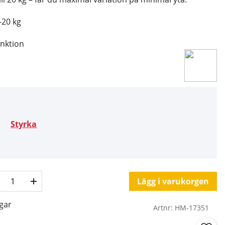
–20 kg
unktion
Styrka
Lägg i varukorgen
gar
Artnr:
HM-17351