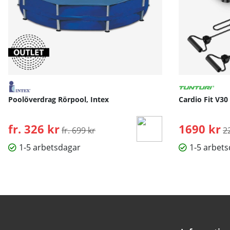
träningspass. Oavsett om det gäller smartphone, surfplatta 
Poolöverdrag Rörpool, Intex
Cardio Fit V30
fr. 326 kr
Ordinarie pris:
1690 kr
O
fr. 699 kr
2
1-5 arbetsdagar
1-5 arbet