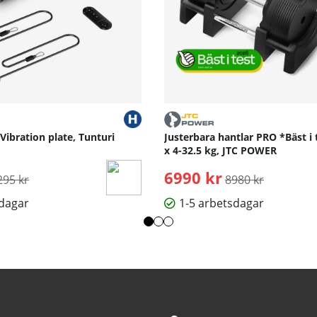
eller laptop, ingen ytterligare prenumeration krävs.
 Vibration plate, Tunturi
Justerbara hantlar PRO *Bäst i 
x 4-32.5 kg, JTC POWER
rdinarie pris:
6990 kr
Ordinarie pris:
295 kr
8980 kr
sdagar
1-5 arbetsdagar