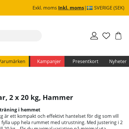
Exkl. moms
Inkl. moms
SVERIGE (SEK)
Varumärken
Kampanjer
Presentkort
Nyheter
r, 2 x 20 kg
,
Hammer
 träning i hemmet
är ett kompakt och effektivt hantelset för dig som vill
 fylla upp hela rummet med utrustning. Med justering i 2
ill 20 kg – får du maximal variation på minimal yta.