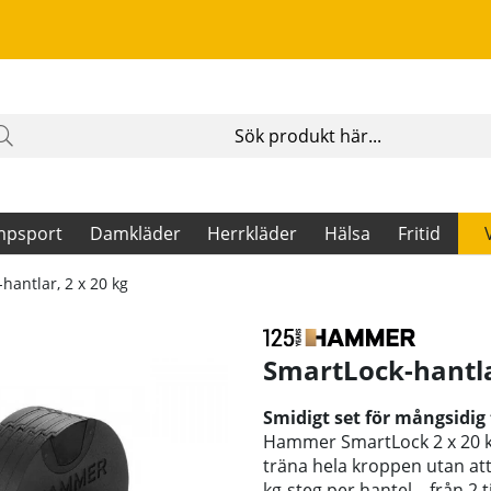
mpsport
Damkläder
Herrkläder
Hälsa
Fritid
hantlar, 2 x 20 kg
SmartLock-hantla
Smidigt set för mångsidig
Hammer SmartLock 2 x 20 kg 
träna hela kroppen utan att
kg-steg per hantel – från 2 t