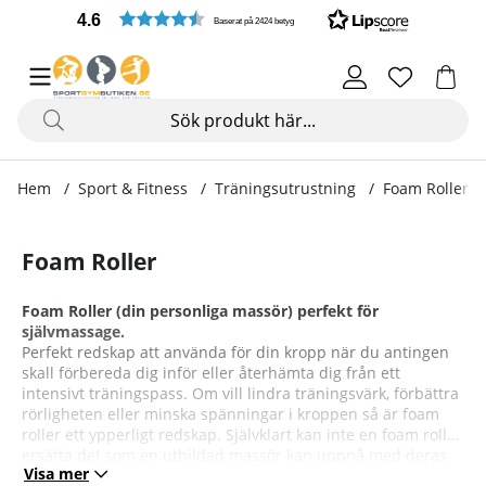
4.6
Baserat på 2424 betyg
Hem
Sport & Fitness
Träningsutrustning
Foam Rollers
Foam Roller
Foam Roller (din personliga massör) perfekt för
självmassage.
Perfekt redskap att använda för din kropp när du antingen
skall förbereda dig inför eller återhämta dig från ett
intensivt träningspass. Om vill lindra träningsvärk, förbättra
rörligheten eller minska spänningar i kroppen så är foam
roller ett ypperligt redskap. Självklart kan inte en foam roller
ersätta det som en utbildad massör kan uppnå med deras
Visa mer
kunskap om kroppens muskulatur och möjligheten till