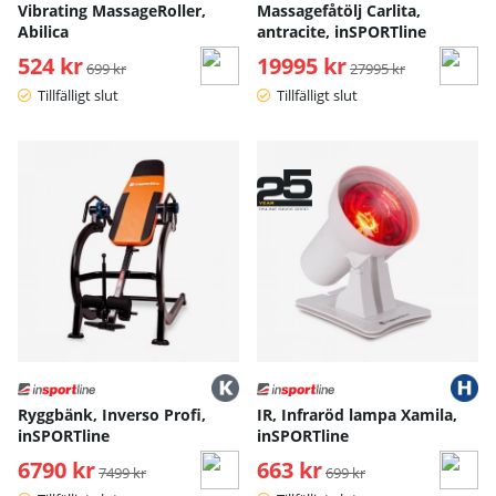
Vibrating MassageRoller,
Massagefåtölj Carlita,
Abilica
antracite, inSPORTline
524 kr
Ordinarie pris:
19995 kr
Ordinarie pris:
699 kr
27995 kr
Tillfälligt slut
Tillfälligt slut
Ryggbänk, Inverso Profi,
IR, Infraröd lampa Xamila,
inSPORTline
inSPORTline
6790 kr
Ordinarie pris:
663 kr
Ordinarie pris:
7499 kr
699 kr