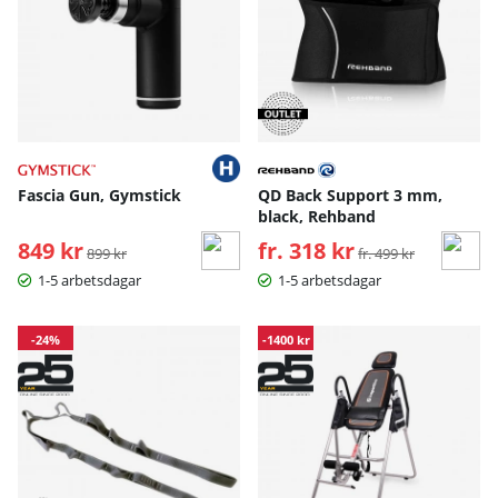
Fascia Gun, Gymstick
QD Back Support 3 mm,
black, Rehband
849 kr
Ordinarie pris:
fr. 318 kr
Ordinarie pris:
899 kr
fr. 499 kr
1-5 arbetsdagar
1-5 arbetsdagar
-24%
-1400 kr