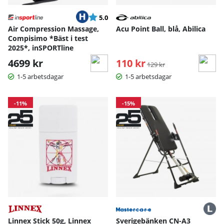
Betyg:
utav 5 stjärnor
5.0
Air Compression Massage,
Acu Point Ball, blå, Abilica
Compisimo *Bäst i test
2025*, inSPORTline
4699 kr
110 kr
Ordinarie pris:
129 kr
1-5 arbetsdagar
1-5 arbetsdagar
-11%
-15%
Linnex Stick 50g, Linnex
Sverigebänken CN-A3