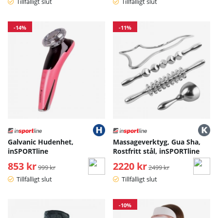
Tillfälligt slut
Tillfälligt slut
-14%
-11%
Galvanic Hudenhet,
Massageverktyg, Gua Sha,
inSPORTline
Rostfritt stål, inSPORTline
853 kr
Ordinarie pris:
2220 kr
Ordinarie pris:
999 kr
2499 kr
Tillfälligt slut
Tillfälligt slut
-10%