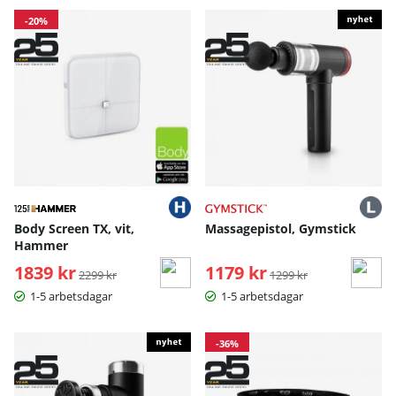
-20%
Body Screen TX, vit,
Massagepistol, Gymstick
Hammer
1839 kr
Ordinarie pris:
1179 kr
Ordinarie pris:
2299 kr
1299 kr
1-5 arbetsdagar
1-5 arbetsdagar
-36%