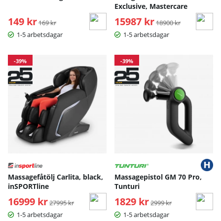
Exclusive, Mastercare
149 kr
Ordinarie pris:
15987 kr
Ordinarie pris:
169 kr
18900 kr
1-5 arbetsdagar
1-5 arbetsdagar
-39%
-39%
Massagefåtölj Carlita, black,
Massagepistol GM 70 Pro,
inSPORTline
Tunturi
16999 kr
Ordinarie pris:
1829 kr
Ordinarie pris:
27995 kr
2999 kr
1-5 arbetsdagar
1-5 arbetsdagar