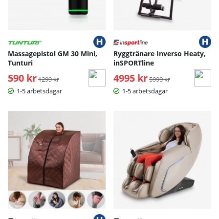
Massagepistol GM 30 Mini,
Ryggtränare Inverso Heaty,
Tunturi
inSPORTline
590 kr
Ordinarie pris:
4995 kr
Ordinarie pris:
1299 kr
5999 kr
1-5 arbetsdagar
1-5 arbetsdagar