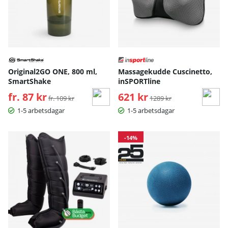
Original2GO ONE, 800 ml,
Massagekudde Cuscinetto,
SmartShake
inSPORTline
fr. 87 kr
Ordinarie pris:
621 kr
Ordinarie pris:
fr. 109 kr
1289 kr
1-5 arbetsdagar
1-5 arbetsdagar
-14%