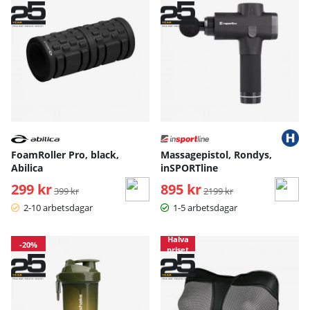
FoamRoller Pro, black,
Massagepistol, Rondys,
Abilica
inSPORTline
299 kr
Ordinarie pris:
895 kr
Ordinarie pris:
399 kr
2199 kr
2-10 arbetsdagar
1-5 arbetsdagar
Halva
-20%
priset