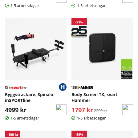
1-5 arbetsdagar
1-5 arbetsdagar
-21%
Ryggsträckare, Spinalo,
Body Screen TX, svart,
inSPORTline
Hammer
4999 kr
1797 kr
Ordinarie pris:
2299 kr
1-5 arbetsdagar
1-5 arbetsdagar
-100 kr
-59%