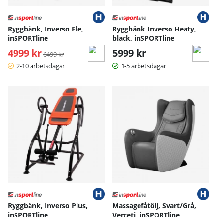
Ryggbänk, Inverso Ele,
Ryggbänk Inverso Heaty,
inSPORTline
black, inSPORTline
4999 kr
Ordinarie pris:
5999 kr
6499 kr
2-10 arbetsdagar
1-5 arbetsdagar
Ryggbänk, Inverso Plus,
Massagefåtölj, Svart/Grå,
inSPORTline
Verceti, inSPORTline