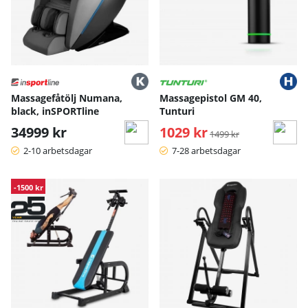
Massagefåtölj Numana,
Massagepistol GM 40,
black, inSPORTline
Tunturi
34999 kr
1029 kr
Ordinarie pris:
1499 kr
2-10 arbetsdagar
7-28 arbetsdagar
-1500 kr