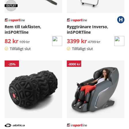
Rem till takfästen,
Ryggtränare Inverso,
inSPORTline
inSPORTline
82 kr
Ordinarie pris:
3399 kr
Ordinarie pris:
109 kr
4799 kr
Tillfälligt slut
Tillfälligt slut
-25%
-8000 kr