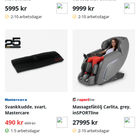
5995 kr
9999 kr
2-10 arbetsdagar
2-10 arbetsdagar
Svankkudde, svart,
Massagefåtölj Carlita, grey,
Mastercare
inSPORTline
490 kr
Ordinarie pris:
27995 kr
499 kr
1-5 arbetsdagar
2-10 arbetsdagar