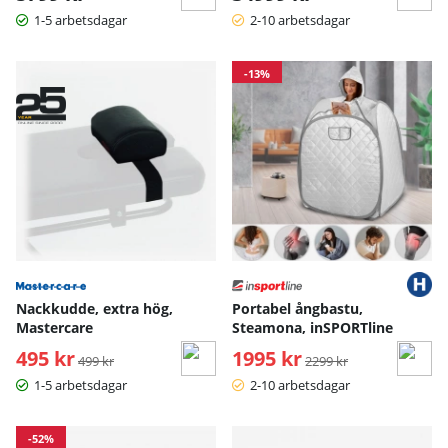
1-5 arbetsdagar
2-10 arbetsdagar
-13%
Nackkudde, extra hög,
Portabel ångbastu,
Mastercare
Steamona, inSPORTline
495 kr
Ordinarie pris:
1995 kr
Ordinarie pris:
499 kr
2299 kr
1-5 arbetsdagar
2-10 arbetsdagar
-52%