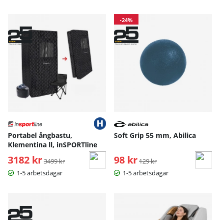
-24%
Portabel ångbastu,
Soft Grip 55 mm, Abilica
Klementina ll, inSPORTline
3182 kr
Ordinarie pris:
98 kr
Ordinarie pris:
3499 kr
129 kr
1-5 arbetsdagar
1-5 arbetsdagar