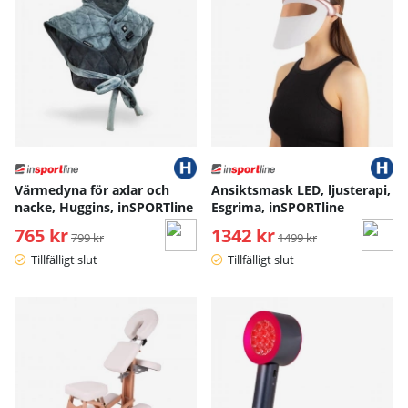
Värmedyna för axlar och
Ansiktsmask LED, ljusterapi,
nacke, Huggins, inSPORTline
Esgrima, inSPORTline
765 kr
Ordinarie pris:
1342 kr
Ordinarie pris:
799 kr
1499 kr
Tillfälligt slut
Tillfälligt slut