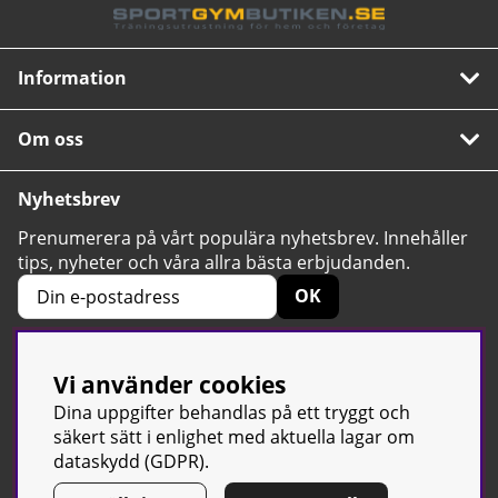
Information
Om oss
Nyhetsbrev
Prenumerera på vårt populära nyhetsbrev. Innehåller
tips, nyheter och våra allra bästa erbjudanden.
OK
Vi använder cookies
4.6
Baserat på 2424 betyg
Dina uppgifter behandlas på ett tryggt och
säkert sätt i enlighet med aktuella lagar om
dataskydd (GDPR).