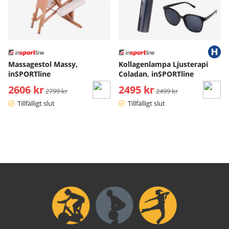
Massagestol Massy,
Kollagenlampa Ljusterapi
inSPORTline
Coladan, inSPORTline
2606 kr
Ordinarie pris:
2495 kr
Ordinarie pris:
2799 kr
2499 kr
Tillfälligt slut
Tillfälligt slut