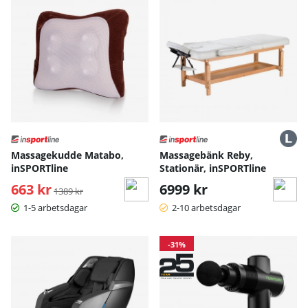
Massagekudde Matabo,
Massagebänk Reby,
inSPORTline
Stationär, inSPORTline
663 kr
Ordinarie pris:
6999 kr
1389 kr
1-5 arbetsdagar
2-10 arbetsdagar
-31%