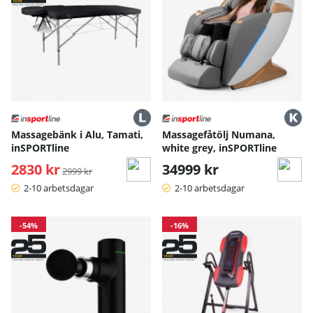
Massagebänk i Alu, Tamati,
Massagefåtölj Numana,
inSPORTline
white grey, inSPORTline
2830 kr
Ordinarie pris:
34999 kr
2999 kr
2-10 arbetsdagar
2-10 arbetsdagar
-54%
-16%