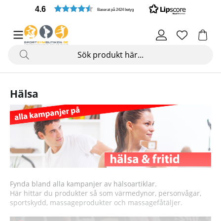
4.6
Baserat på 2424 betyg
Hälsa
Fynda bland alla kampanjer av hälsoartiklar.
Här hittar du produkter så som värmedynor, personvågar,
sportskydd, massageprodukter och massagefåtäljer.