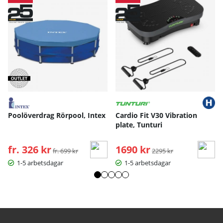
Poolöverdrag Rörpool, Intex
Cardio Fit V30 Vibration
plate, Tunturi
fr. 326 kr
Ordinarie pris:
1690 kr
Ordinarie pris:
fr. 699 kr
2295 kr
1-5 arbetsdagar
1-5 arbetsdagar