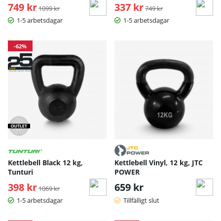
749 kr
Ordinarie pris:
337 kr
Ordinarie pris:
1099 kr
749 kr
1-5 arbetsdagar
1-5 arbetsdagar
-62%
Kettlebell Black 12 kg,
Kettlebell Vinyl, 12 kg, JTC
Tunturi
POWER
398 kr
Ordinarie pris:
659 kr
1069 kr
1-5 arbetsdagar
Tillfälligt slut