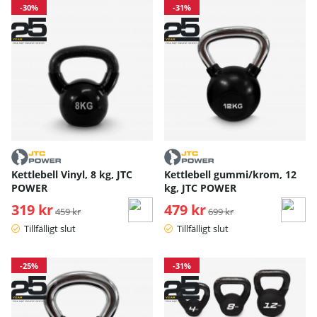
-30%
-31%
Kettlebell Vinyl, 8 kg, JTC
Kettlebell gummi/krom, 12
POWER
kg, JTC POWER
319 kr
Ordinarie pris:
479 kr
Ordinarie pris:
459 kr
699 kr
Tillfälligt slut
Tillfälligt slut
-25%
-31%