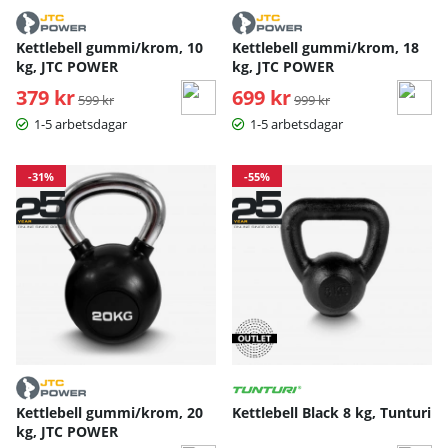
Kettlebell gummi/krom, 10
Kettlebell gummi/krom, 18
kg, JTC POWER
kg, JTC POWER
379 kr
Ordinarie pris:
699 kr
Ordinarie pris:
599 kr
999 kr
1-5 arbetsdagar
1-5 arbetsdagar
-31%
-55%
Kettlebell gummi/krom, 20
Kettlebell Black 8 kg, Tunturi
kg, JTC POWER