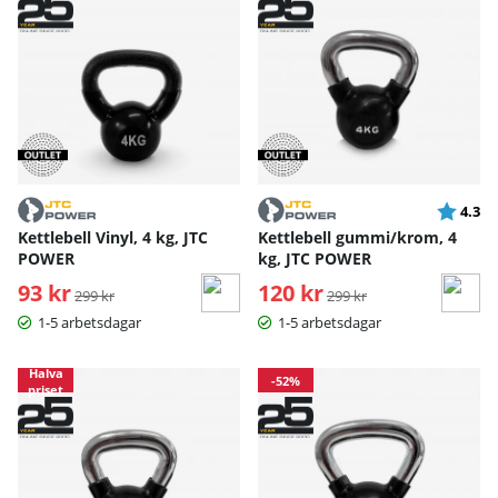
Betyg:
ut
4.3
Kettlebell Vinyl, 4 kg, JTC
Kettlebell gummi/krom, 4
POWER
kg, JTC POWER
93 kr
Ordinarie pris:
120 kr
Ordinarie pris:
299 kr
299 kr
1-5 arbetsdagar
1-5 arbetsdagar
Halva
-52%
priset