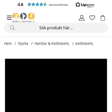
4.6
Baserat på 2424 betyg
Hem
Styrka
Hantlar & Kettlebells
Kettlebells