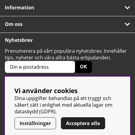
Information
Om oss
Nyhetsbrev
Prenumerera på vårt populära nyhetsbrev. Innehåller
tips, nyheter och våra allra bästa erbjudanden.
OK
Vi använder cookies
4.6
Baserat på 2424 betyg
Dina uppgifter behandlas på ett tryggt och
säkert sätt i enlighet med aktuella lagar om
dataskydd (GDPR).
Inställningar
Acceptera alla
© Sport & Gym Butiken JTC AB |
Kontakta oss
| All rights reserved
| Org.nr: 556668-7058 | Tel: 0500-42 87 00