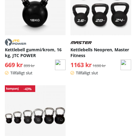
Kettlebell gummi/krom, 16
Kettlebells Neopren, Master
kg, JTC POWER
Fitness
669 kr
Ordinarie pris:
1163 kr
Ordinarie pris:
899 kr
1690 kr
Tillfälligt slut
Tillfälligt slut
-43%