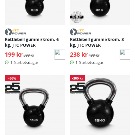
Kettlebell gummi/krom, 6
Kettlebell gummi/krom, 8
kg, JTC POWER
kg, JTC POWER
199 kr
Ordinarie pris:
238 kr
Ordinarie pris:
399 kr
499 kr
1-5 arbetsdagar
1-5 arbetsdagar
-36%
-300 kr