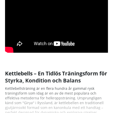
Kettlebells – En Tidlös Träningsform för
Styrka, Kondition och Balans
Kettlebellsträning är en flera hundra år gammal rysk
träningsform som idag är en av de mest populära och
effektiva metoderna för helkroppsträning. Ursprungligen
känd som ''Girya'' i Ryssland, är kettlebellen en traditionell
gjutjärnsvikt formad som en kanonkula med ett handtag –
perfekt designad för dynamiska och explosiva rörelser.