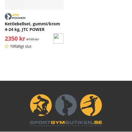
Kettlebellset, gummi/krom
4-24 kg, JTC POWER
2350 kr
Ordinarie pris:
4195 kr
Tillfälligt slut