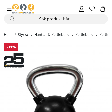
Hem
Styrka
Hantlar & Kettlebells
Kettlebells
Kettleb
Produktbilder Kettlebell gummi/krom, 12 kg
-31%