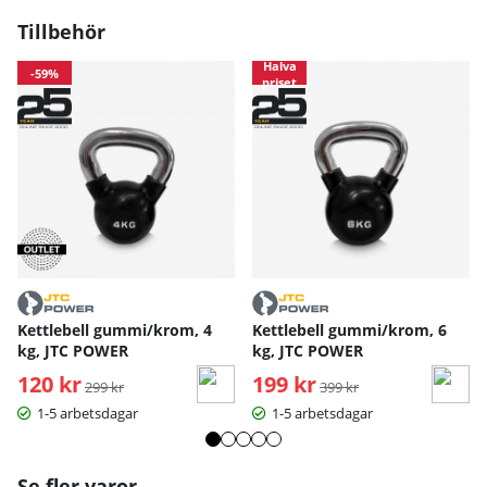
Tillbehör
Halva
-59%
priset
Kettlebell gummi/krom, 4
Kettlebell gummi/krom, 6
kg, JTC POWER
kg, JTC POWER
120 kr
Ordinarie pris:
199 kr
Ordinarie pris:
299 kr
399 kr
1-5 arbetsdagar
1-5 arbetsdagar
Se fler varor