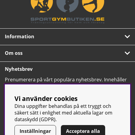
Information
Om oss
Nyhetsbrev
Prenumerera på vårt populära nyhetsbrev. Innehåller
tips, nyheter och våra allra bästa erbjudanden.
OK
Vi använder cookies
Dina uppgifter behandlas på ett tryggt och
säkert sätt i enlighet med aktuella lagar om
dataskydd (GDPR).
Inställningar
Acceptera alla
© Sport & Gym Butiken JTC AB |
Kontakta oss
| All rights reserved