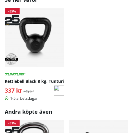
-55%
Kettlebell Black 8 kg, Tunturi
337 kr
Ordinarie pris:
749 kr
1-5 arbetsdagar
Andra köpte även
-31%