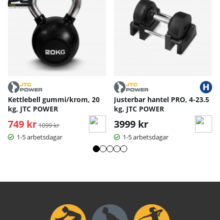
Kettlebell gummi/krom, 20
Justerbar hantel PRO, 4-23.5
kg, JTC POWER
kg, JTC POWER
749 kr
Ordinarie pris:
3999 kr
1099 kr
1-5 arbetsdagar
1-5 arbetsdagar