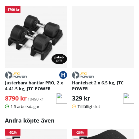
-1700 kr
Justerbara hantlar PRO, 2 x
Hantelset 2 x 6.5 kg, JTC
4-41.5 kg, JTC POWER
POWER
8790 kr
Ordinarie pris:
329 kr
10490 kr
1-5 arbetsdagar
Tillfälligt slut
Andra köpte även
-52%
-26%