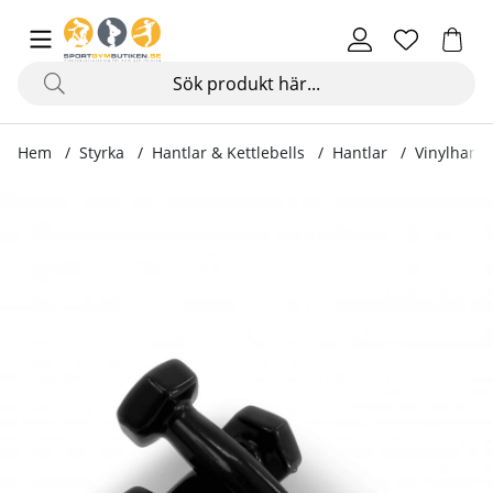
Hem
Styrka
Hantlar & Kettlebells
Hantlar
Vinylhantl
Produktbilder Vinylhantlar Black