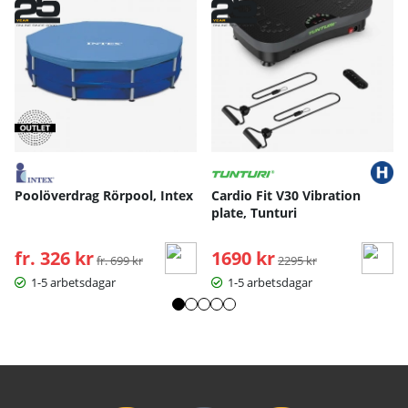
Poolöverdrag Rörpool, Intex
Cardio Fit V30 Vibration
plate, Tunturi
fr. 326 kr
Ordinarie pris:
1690 kr
Ordinarie pris:
fr. 699 kr
2295 kr
1-5 arbetsdagar
1-5 arbetsdagar