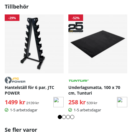
Tillbehör
-29%
-52%
Hantelställ för 6 par, JTC
Underlagsmatta, 100 x 70
POWER
cm, Tunturi
1499 kr
Ordinarie pris:
258 kr
Ordinarie pris:
2139 kr
539 kr
1-5 arbetsdagar
1-5 arbetsdagar
Se fler varor