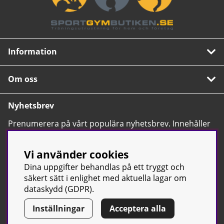
Information
Om oss
Nyhetsbrev
Prenumerera på vårt populära nyhetsbrev. Innehåller
tips, nyheter och våra allra bästa erbjudanden.
OK
Vi använder cookies
Dina uppgifter behandlas på ett tryggt och
säkert sätt i enlighet med aktuella lagar om
dataskydd (GDPR).
Inställningar
Acceptera alla
© Sport & Gym Butiken JTC AB |
Kontakta oss
| All rights reserved
| Org.nr: 556668-7058 | Tel: 0500-42 87 00