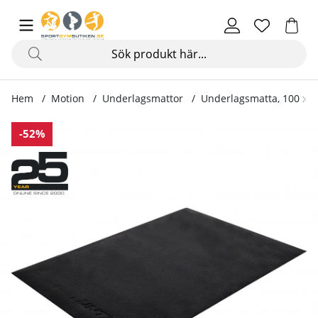
Hem
Motion
Underlagsmattor
Underlagsmatta, 100 x 
Produktbilder Underlagsmatta, 100 x 70 cm
-52%