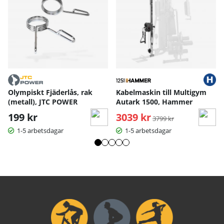
Olympiskt Fjäderlås, rak
Kabelmaskin till Multigym
(metall), JTC POWER
Autark 1500, Hammer
199 kr
3039 kr
Ordinarie pris:
3799 kr
1-5 arbetsdagar
1-5 arbetsdagar