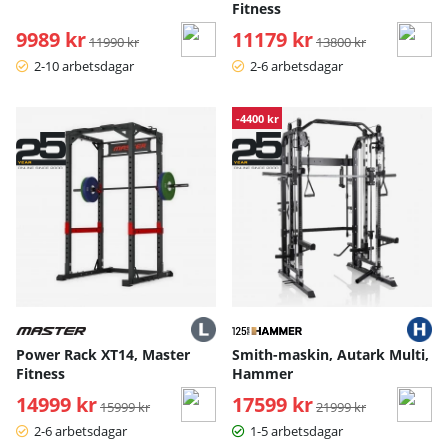
Fitness
9989 kr
Ordinarie pris:
11179 kr
Ordinarie pris:
11990 kr
13800 kr
2-10 arbetsdagar
2-6 arbetsdagar
-4400 kr
Power Rack XT14, Master
Smith-maskin, Autark Multi,
Fitness
Hammer
14999 kr
Ordinarie pris:
17599 kr
Ordinarie pris:
15999 kr
21999 kr
2-6 arbetsdagar
1-5 arbetsdagar