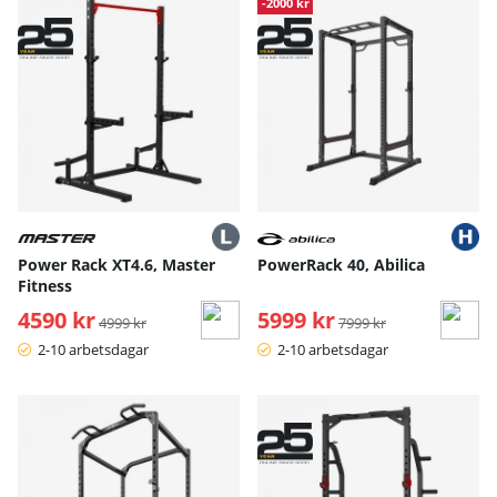
Produkter
-2000 kr
Power Rack XT4.6, Master
PowerRack 40, Abilica
Fitness
4590 kr
Ordinarie pris:
5999 kr
Ordinarie pris:
4999 kr
7999 kr
2-10 arbetsdagar
2-10 arbetsdagar