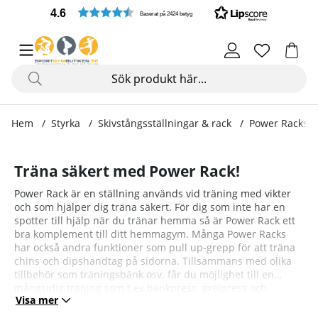
4.6
Baserat på 2424 betyg
Hem
Styrka
Skivstångsställningar & rack
Power Racks
Träna säkert med Power Rack!
Power Rack är en ställning används vid träning med vikter
och som hjälper dig träna säkert. För dig som inte har en
spotter till hjälp när du tränar hemma så är Power Rack ett
bra komplement till ditt hemmagym. Många Power Racks
har också andra funktioner som pull up-grepp för att träna
chins och dipshandtag på sidorna. Tillsammans med olika
tillbehör som träningsbänk osv. får du möjlighet till en
mångsidig träning som t.ex bänkpress, axelpress och
Visa mer
knäböj.