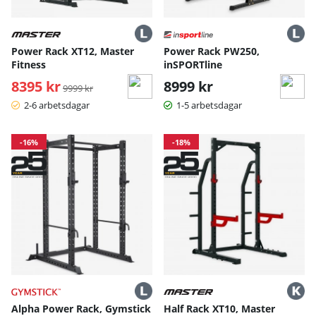
Power Rack XT12, Master
Power Rack PW250,
Fitness
inSPORTline
8395 kr
Ordinarie pris:
8999 kr
9999 kr
2-6 arbetsdagar
1-5 arbetsdagar
-16%
-18%
Alpha Power Rack, Gymstick
Half Rack XT10, Master