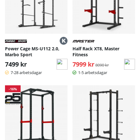
Power Cage MS-U112 2.0,
Half Rack XT8, Master
Marbo Sport
Fitness
7499 kr
7999 kr
Ordinarie pris:
8090 kr
7-28 arbetsdagar
1-5 arbetsdagar
-16%