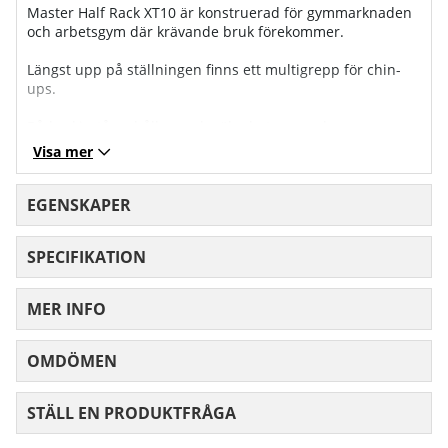
Master Half Rack XT10 är konstruerad för gymmarknaden
och arbetsgym där krävande bruk förekommer.
Längst upp på ställningen finns ett multigrepp för chin-
ups.
Både skivstångshållare och säkerhetsarmar har
patenterade magnetlås.
Visa mer
Det finns 8 st olika hållare för 50 mm viktskivor samt 6 st
hållare för motståndsband.
EGENSKAPER
SPECIFIKATION
MER INFO
OMDÖMEN
MEDELBETYG 0 AV 5 ANTAL BETYG 0
STÄLL EN PRODUKTFRÅGA