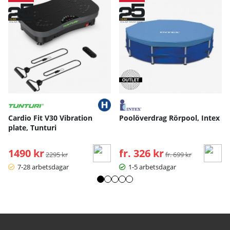
Cardio Fit V30 Vibration
Poolöverdrag Rörpool, Intex
plate, Tunturi
1490 kr
Ordinarie pris:
fr. 326 kr
Ordinarie pris:
2295 kr
fr. 699 kr
7-28 arbetsdagar
1-5 arbetsdagar