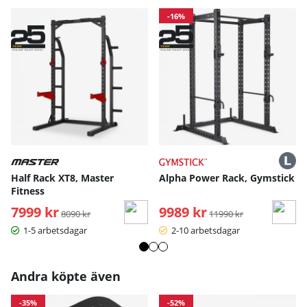
-16%
Half Rack XT8, Master
Alpha Power Rack, Gymstick
Fitness
7999 kr
Ordinarie pris:
9989 kr
Ordinarie pris:
8090 kr
11990 kr
1-5 arbetsdagar
2-10 arbetsdagar
Andra köpte även
-35%
-52%