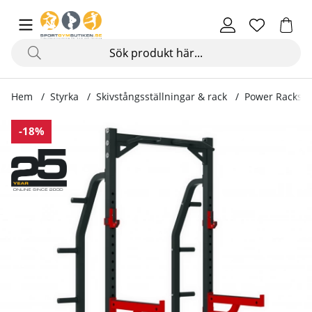
Hem
Styrka
Skivstångsställningar & rack
Power Racks
Produktbilder Half Rack XT10
-18%