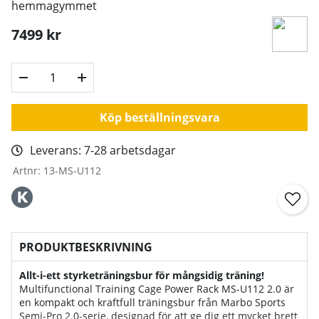
hemmagymmet
7499
kr
Köp beställningsvara
Leverans:
7-28 arbetsdagar
Artnr:
13-MS-U112
PRODUKTBESKRIVNING
Allt-i-ett styrketräningsbur för mångsidig träning!
Multifunctional Training Cage Power Rack MS-U112 2.0 är
en kompakt och kraftfull träningsbur från Marbo Sports
Semi-Pro 2.0-serie, designad för att ge dig ett mycket brett