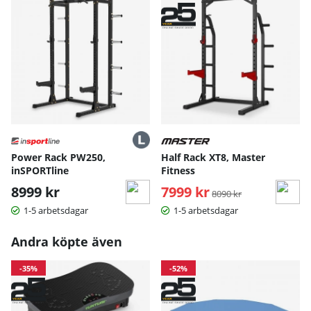
för ökad motståndskraft mot repor och slitage.
Power Rack PW250,
Half Rack XT8, Master
inSPORTline
Fitness
8999 kr
7999 kr
Ordinarie pris:
8090 kr
1-5 arbetsdagar
1-5 arbetsdagar
Andra köpte även
-35%
-52%