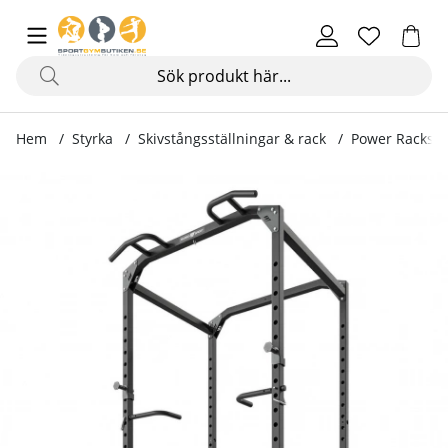
Hem
Styrka
Skivstångsställningar & rack
Power Racks
Produktbilder Power Cage MS-U112 2.0