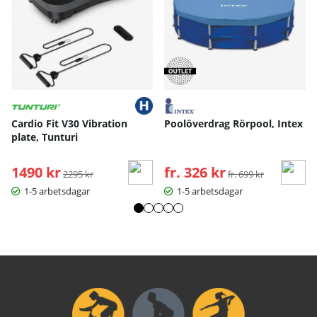
Cardio Fit V30 Vibration
Poolöverdrag Rörpool, Intex
plate, Tunturi
1490 kr
Ordinarie pris:
fr. 326 kr
Ordinarie pris:
2295 kr
fr. 699 kr
1-5 arbetsdagar
1-5 arbetsdagar