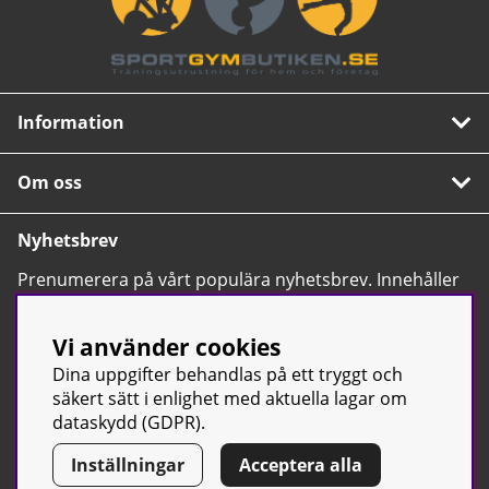
Information
Om oss
Nyhetsbrev
Prenumerera på vårt populära nyhetsbrev. Innehåller
tips, nyheter och våra allra bästa erbjudanden.
OK
Vi använder cookies
Dina uppgifter behandlas på ett tryggt och
säkert sätt i enlighet med aktuella lagar om
dataskydd (GDPR).
Inställningar
Acceptera alla
© Sport & Gym Butiken JTC AB |
Kontakta oss
| All rights reserved
| Org.nr: 556668-7058 | Tel: 0500-42 87 00