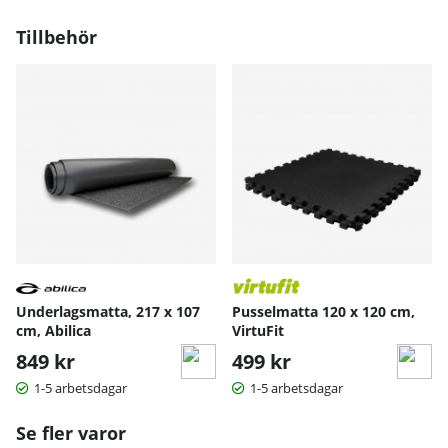
Med detta prisvärda halfrack får du alla verktyg du
behöver för en effektiv och rolig styrketräning på liten yta.
Tillbehör
Underlagsmatta, 217 x 107
Pusselmatta 120 x 120 cm,
cm, Abilica
VirtuFit
849 kr
499 kr
1-5 arbetsdagar
1-5 arbetsdagar
Se fler varor