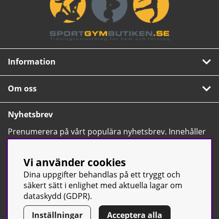
Information
Om oss
Nyhetsbrev
Prenumerera på vårt populära nyhetsbrev. Innehåller
tips, nyheter och våra allra bästa erbjudanden.
OK
Vi använder cookies
Dina uppgifter behandlas på ett tryggt och
säkert sätt i enlighet med aktuella lagar om
dataskydd (GDPR).
Inställningar
Acceptera alla
© Sport & Gym Butiken JTC AB |
Kontakta oss
| All rights reserved