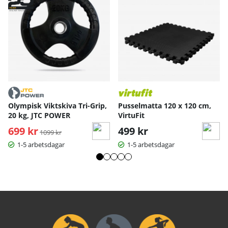
Olympisk Viktskiva Tri-Grip,
Pusselmatta 120 x 120 cm,
20 kg, JTC POWER
VirtuFit
699 kr
Ordinarie pris:
499 kr
1099 kr
1-5 arbetsdagar
1-5 arbetsdagar