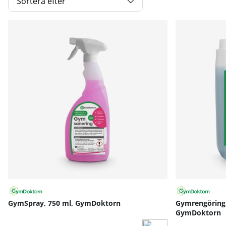
Sortera efter
Produkter
GymSpray, 750 ml, GymDoktorn
Gymrengöring 
GymDoktorn