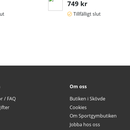
749 kr
lut
Tillfälligt slut
n
Om oss
or / FAQ
Butiken i Skövde
ifter
Cookies
Om Sportgymbutiken
Jobba hos oss