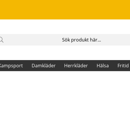
Kampsport
Damkläder
Herrkläder
Hälsa
Fritid