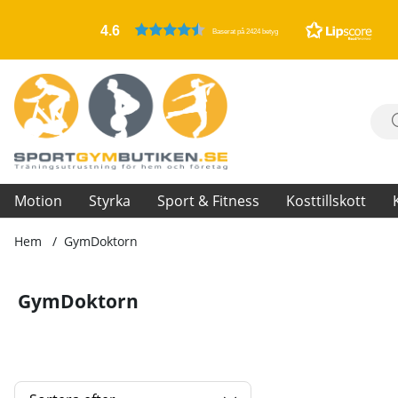
4.6
Baserat på 2424 betyg
Motion
Styrka
Sport & Fitness
Kosttillskott
Hem
GymDoktorn
GymDoktorn