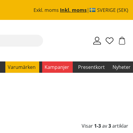
Exkl. moms
Inkl. moms
SVERIGE (SEK)
Varumärken
Kampanjer
Presentkort
Nyheter
Visar
1-3
av
3
artiklar