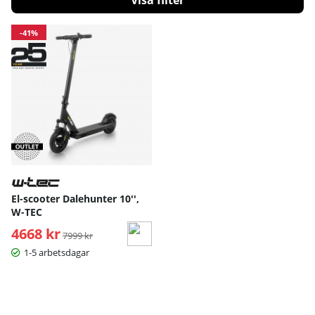
Produkter
-41%
El-scooter Dalehunter 10'',
W-TEC
4668 kr
Ordinarie pris:
7999 kr
1-5 arbetsdagar