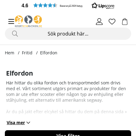
4.6
Baserat på 2424 betyg
Hem
Fritid
Elfordon
Elfordon
Här hittar du olika fordon och transportmedel som drivs
med el. Vårt sortiment utgörs primärt av produkter för den
som är ute efter scooter eller någon typ av enhjuling eller
ståhjuling, ett alternativ till amerikansk segway.
Är du på jakt efter elcykel så hittar du dem på denna sida »
Visa mer
Filtrera