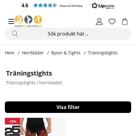
4.6
Baserat på 2424 betyg
Hem
Herrkläder
Byxor & Tights
Träningstights
Träningstights
Träningstights i herrmodell.
Filtrera
Produkter
-32%