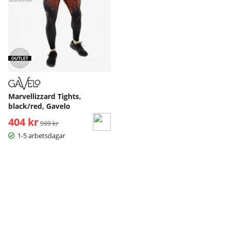
Marvellizzard Tights,
black/red, Gavelo
404 kr
Ordinarie pris:
599 kr
1-5 arbetsdagar