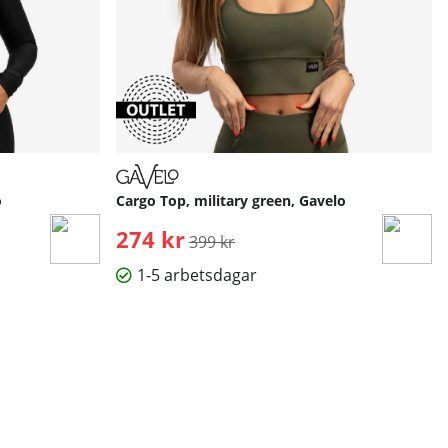
o
Cargo Top, military green, Gavelo
274 kr
Ordinarie pris:
399 kr
1-5 arbetsdagar