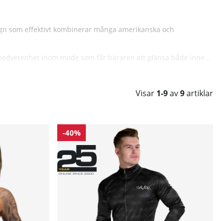
ign som effektivt kombinerar många amerikanska och
h medvetenhet inom mode som får bäraren att glänsa både inne
övänlig
som möjligt redan från start med designen, sedan
Visar
1-9
av
9
artiklar
-40%