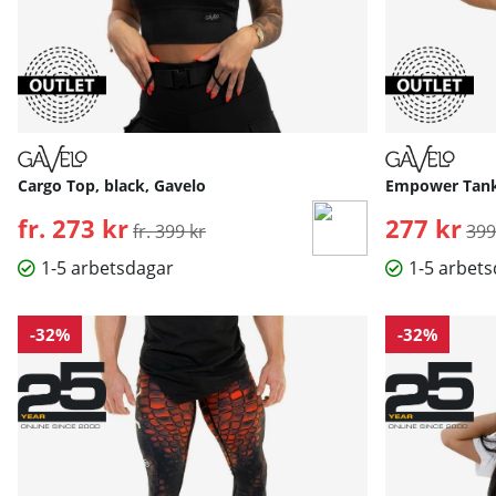
Cargo Top, black, Gavelo
Empower Tank 
fr. 273 kr
Ordinarie pris:
277 kr
Ord
fr. 399 kr
399
1-5 arbetsdagar
1-5 arbet
-32%
-32%