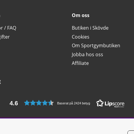
n
Om oss
or / FAQ
Butiken i Skövde
ifter
Cookies
Om Sportgymbutiken
Jobba hos oss
Affiliate
g
4.6
Baserat på 2424 betyg