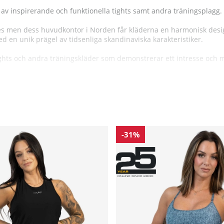
v inspirerande och funktionella tights samt andra träningsplagg.
les men dess huvudkontor i Norden får kläderna en harmonisk des
 en unik prägel av tidsenliga skandinaviska karakteristiker.
tights och andra träningskläder som demonstrerar ett intresse oc
ga, Gavelo är väldigt passionerade om att produktionen ska vara så
milj
tik.
-31%