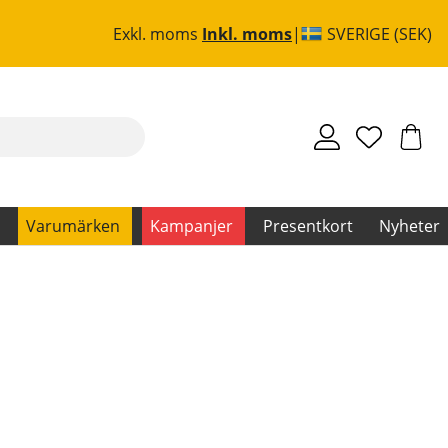
Exkl. moms
Inkl. moms
SVERIGE (SEK)
Varumärken
Kampanjer
Presentkort
Nyheter