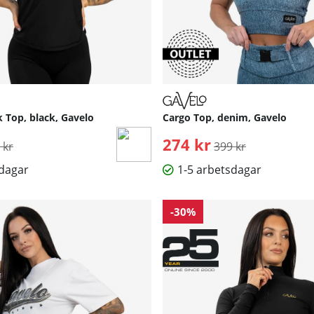
Top, black, Gavelo
Cargo Top, denim, Gavelo
inarie pris:
274 kr
Ordinarie pris:
 kr
399 kr
sdagar
1-5 arbetsdagar
-30%