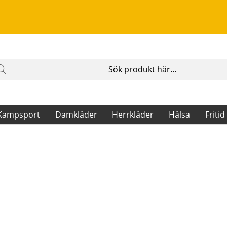
Kampsport
Damkläder
Herrkläder
Hälsa
Fritid