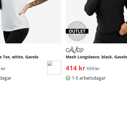
e Tee, white, Gavelo
Mesh Longsleeve, black, Gavel
inarie pris:
414 kr
Ordinarie pris:
 kr
599 kr
sdagar
1-5 arbetsdagar