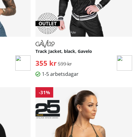
Track Jacket, black, Gavelo
355 kr
Ordinarie pris:
599 kr
1-5 arbetsdagar
-31%