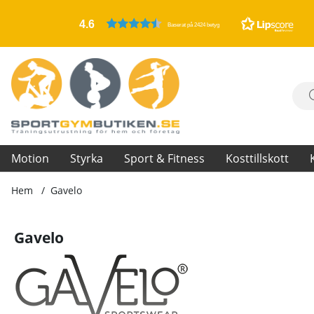
4.6
Baserat på 2424 betyg
Motion
Styrka
Sport & Fitness
Kosttillskott
Hem
Gavelo
Gavelo