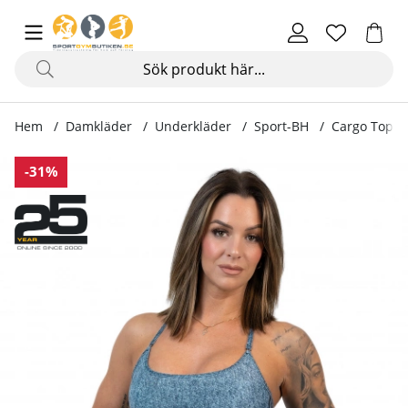
Hem
Damkläder
Underkläder
Sport-BH
Cargo Top, 
Produktbilder Cargo Top, denim
-31%