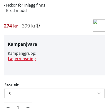
- Fickor för inlägg finns
- Bred mudd
274
kr
399
kr
Kampanjvara
Kampanjgrupp:
Lagerrensning
Storlek: