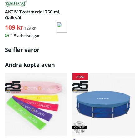
AKTIV Tvättmedel 750 ml,
Galltvål
109 kr
Ordinarie pris:
129 kr
1-5 arbetsdagar
Se fler varor
Andra köpte även
-52%