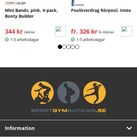
Mini Bands, pink, 4-pack,
Poolöverdrag Rörpool, Intex
Booty Builder
344 kr
Ordinarie pris:
fr. 326 kr
Ordinarie pris:
349 kr
fr. 699 kr
1-5 arbetsdagar
1-5 arbetsdagar
Information