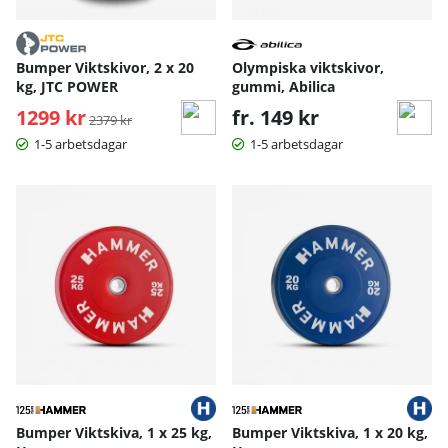
Bumper Viktskivor, 2 x 20
Olympiska viktskivor,
kg, JTC POWER
gummi, Abilica
1299 kr
Ordinarie pris:
fr. 149 kr
2379 kr
1-5 arbetsdagar
1-5 arbetsdagar
Bumper Viktskiva, 1 x 25 kg,
Bumper Viktskiva, 1 x 20 kg,