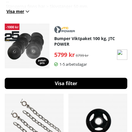
Stängerna finns här >
Skivstänger 50 mm
.
Visa mer
-1000 kr
Bumper Viktpaket 100 kg, JTC
POWER
5799 kr
Ordinarie pris:
6799 kr
1-5 arbetsdagar
Filtrera
Produkter