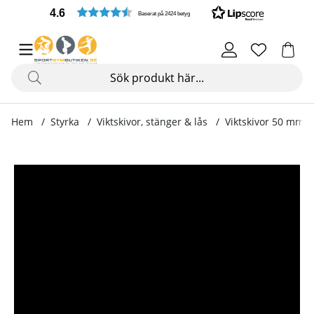
4.6
Baserat på 2424 betyg
Hem
Styrka
Viktskivor, stänger & lås
Viktskivor 50 mm