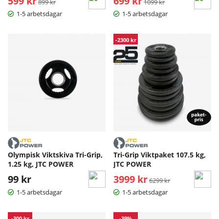
599 kr
699 kr
899 kr
1099 kr
1-5 arbetsdagar
1-5 arbetsdagar
-2300 kr
Olympisk Viktskiva Tri-Grip,
Tri-Grip Viktpaket 107.5 kg,
1.25 kg, JTC POWER
JTC POWER
99 kr
3999 kr
Ordinarie pris:
6299 kr
1-5 arbetsdagar
1-5 arbetsdagar
-300 kr
-39%