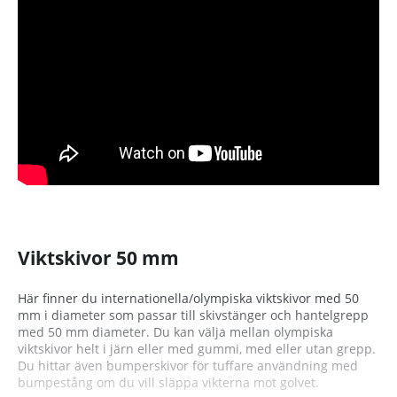
Viktskivor 50 mm
Här finner du internationella/olympiska viktskivor med 50
mm i diameter som passar till skivstänger och hantelgrepp
med 50 mm diameter. Du kan välja mellan olympiska
viktskivor helt i järn eller med gummi, med eller utan grepp.
Du hittar även bumperskivor för tuffare användning med
bumpestång om du vill släppa vikterna mot golvet.