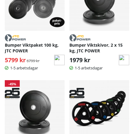
Bumper Viktpaket 100 kg,
Bumper Viktskivor, 2 x 15
JTC POWER
kg, JTC POWER
5799 kr
Ordinarie pris:
1979 kr
6799 kr
1-5 arbetsdagar
1-5 arbetsdagar
-45%