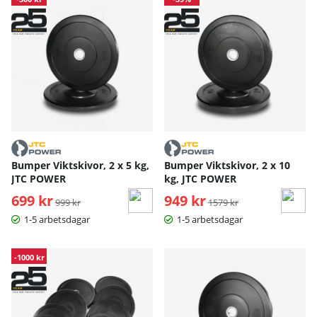
Bumper Viktskivor, 2 x 5 kg,
Bumper Viktskivor, 2 x 10
JTC POWER
kg, JTC POWER
699 kr
Ordinarie pris:
949 kr
Ordinarie pris:
999 kr
1579 kr
1-5 arbetsdagar
1-5 arbetsdagar
-1000 kr