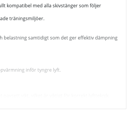
lt kompatibel med alla skivstänger som följer
ade träningsmiljöer.
ch belastning samtidigt som det ger effektiv dämpning
ppvärmning inför tyngre lyft.
sett vikt, vilket är viktigt för korrekt lyftteknik.