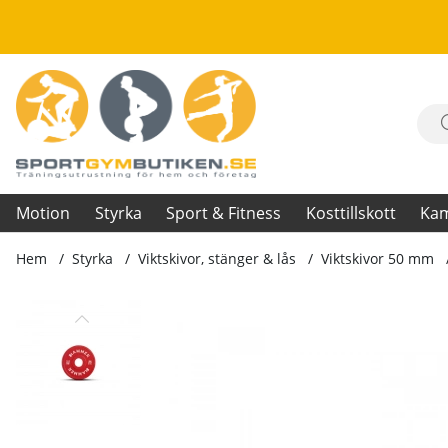
Motion
Styrka
Sport & Fitness
Kosttillskott
Ka
Hem
Styrka
Viktskivor, stänger & lås
Viktskivor 50 mm
Produktbilder Bumper Viktskiva, 1 x 2.5 kg