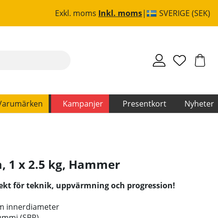
Exkl. moms
Inkl. moms
SVERIGE (SEK)
Varumärken
Kampanjer
Presentkort
Nyheter
 1 x 2.5 kg
,
Hammer
fekt för teknik, uppvärmning och progression!
mm innerdiameter
ummi (SBR)