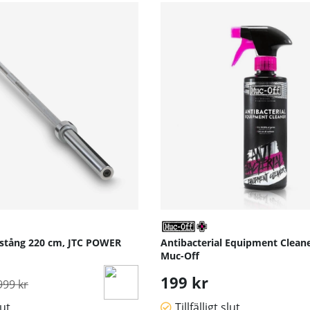
stång 220 cm, JTC POWER
Antibacterial Equipment Cleane
Muc-Off
rdinarie pris:
199 kr
999 kr
lut
Tillfälligt slut