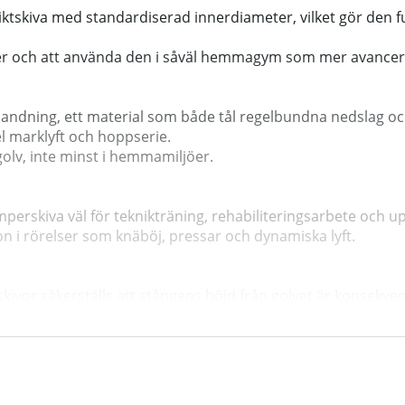
tskiva med standardiserad innerdiameter, vilket gör den ful
kter och att använda den i såväl hemmagym som mer avancer
blandning, ett material som både tål regelbundna nedslag o
el marklyft och hoppserie.
golv, inte minst i hemmamiljöer.
mperskiva väl för teknikträning, rehabiliteringsarbete och u
on i rörelser som knäböj, pressar och dynamiska lyft.
r säkerställs att stångens höjd från golvet är konsekvent oav
är repetitionsteknik och rytm är avgörande.