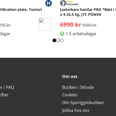
 Vibration plate, Tunturi
Justerbara hantlar PRO *Bäst i 
x 4-32.5 kg, JTC POWER
rdinarie pris:
6990 kr
Ordinarie pris:
295 kr
8980 kr
sdagar
1-5 arbetsdagar
n
Om oss
or / FAQ
Butiken i Skövde
ifter
Cookies
Om Sportgymbutiken
Jobba hos oss