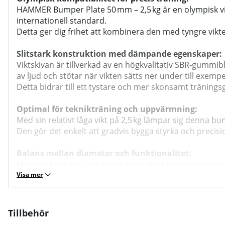
HAMMER Bumper Plate 50 mm – 2,5 kg är en olympisk vik
internationell standard.
Detta ger dig frihet att kombinera den med tyngre vi
Slitstark konstruktion med dämpande egenskaper:
Viktskivan är tillverkad av en högkvalitativ SBR‑gummi
av ljud och stötar när vikten sätts ner under till exemp
Detta bidrar till ett tystare och mer skonsamt tränings
Optimal för teknikträning och uppvärmning:
Med sin relativt låga vikt på 2,5 kg lämpar sig denna bu
Den gör det enkelt att gradvis bygga styrka och precisi
Balans mellan diameter och funktionalitet:
Med en diameter som ligger i nivå med tyngre bumperskivo
Detta gör skivan till ett självklart val även i program d
Visa mer
Material och specifikationer:
Material: SBR‑gummi – robust och dämpande
Tillbehör
Innerdiameter: 50 mm – passar olympiska skivstänger