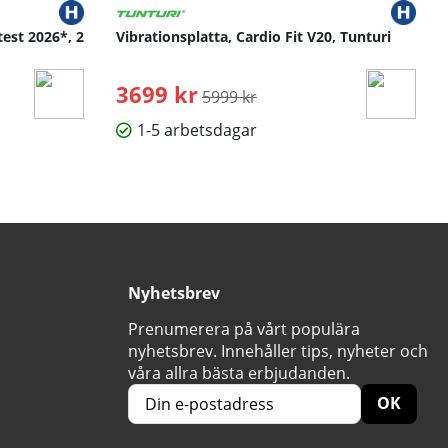
test 2026*, 2
Vibrationsplatta, Cardio Fit V20, Tunturi
3699 kr
Ordinarie pris:
5999 kr
1-5 arbetsdagar
Nyhetsbrev
Prenumerera på vårt populära
nyhetsbrev. Innehåller tips, nyheter och
våra allra bästa erbjudanden.
OK