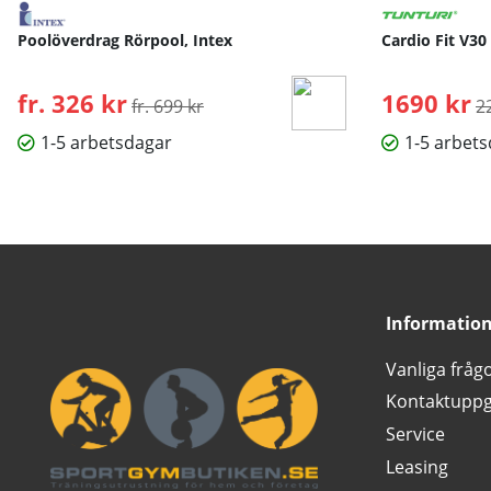
Poolöverdrag Rörpool, Intex
Cardio Fit V30
fr. 326 kr
Ordinarie pris:
1690 kr
O
fr. 699 kr
2
1-5 arbetsdagar
1-5 arbet
Informatio
Vanliga fråg
Kontaktuppg
Service
Leasing