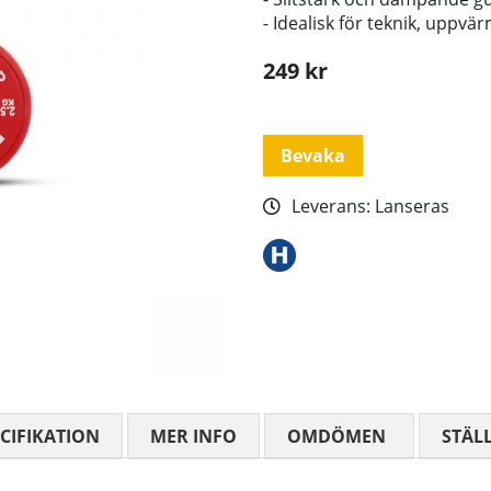
- Idealisk för teknik, uppvä
249
kr
Bevaka
Leverans:
Lanseras
CIFIKATION
MER INFO
OMDÖMEN
MEDELBETYG
STÄL