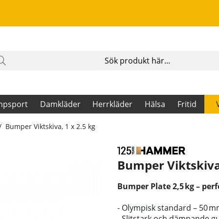
mpsport
Damkläder
Herrkläder
Hälsa
Fritid
Bumper Viktskiva, 1 x 2.5 kg
Bumper Viktskiva,
Bumper Plate 2,5 kg – per
- Olympisk standard – 50 
- Slitstark och dämpande g