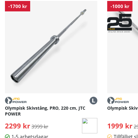
Ytterdiameter: cirka 45 cm
-1700 kr
-1000 kr
Vikt: 2,5 kg
Olympisk Skivstång, PRO, 220 cm, JTC
Olympisk Skiv
POWER
2299 kr
Ordinarie pris:
1999 kr
O
3999 kr
2
1-5 arbetsdagar
Tillfälligt s