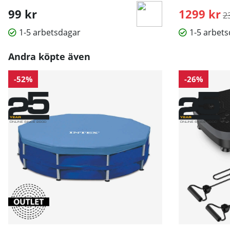
99 kr
1299 kr
O
2
1-5 arbetsdagar
1-5 arbet
Andra köpte även
-52%
-26%