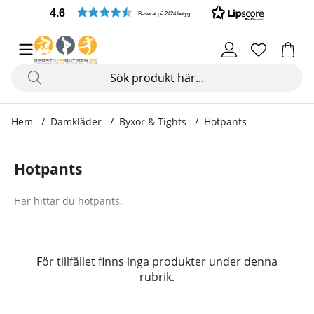
4.6
Baserat på 2424 betyg
Hem
Damkläder
Byxor & Tights
Hotpants
Hotpants
Här hittar du hotpants.
Produkter
För tillfället finns inga produkter under denna
rubrik.