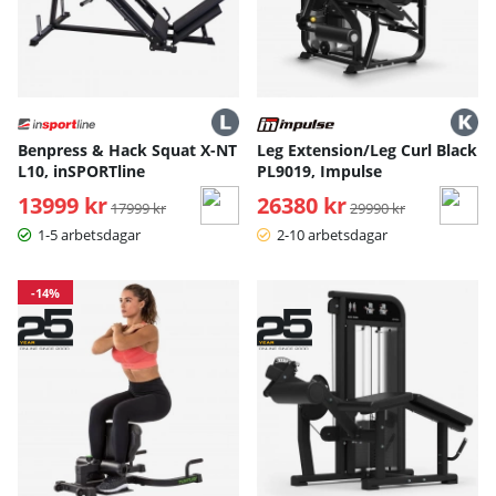
Benpress & Hack Squat X-NT
Leg Extension/Leg Curl Black
L10, inSPORTline
PL9019, Impulse
13999 kr
Ordinarie pris:
26380 kr
Ordinarie pris:
17999 kr
29990 kr
1-5 arbetsdagar
2-10 arbetsdagar
-14%