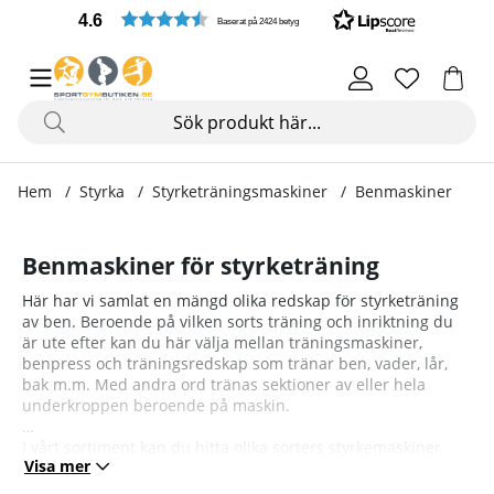
4.6
Baserat på 2424 betyg
Hem
Styrka
Styrketräningsmaskiner
Benmaskiner
Benmaskiner för styrketräning
Här har vi samlat en mängd olika redskap för styrketräning
av ben. Beroende på vilken sorts träning och inriktning du
är ute efter kan du här välja mellan träningsmaskiner,
benpress och träningsredskap som tränar ben, vader, lår,
bak m.m. Med andra ord tränas sektioner av eller hela
underkroppen beroende på maskin.
I vårt sortiment kan du hitta olika sorters styrkemaskiner
Visa mer
från Bodycraft, BH HiPower och JTC Power med fler.