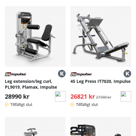
Leg extension/leg curl,
45 Leg Press IT7020, Impulse
PL9019, Plamax, Impulse
28990 kr
26821 kr
Ordinarie pris:
27390 kr
Tillfälligt slut
Tillfälligt slut