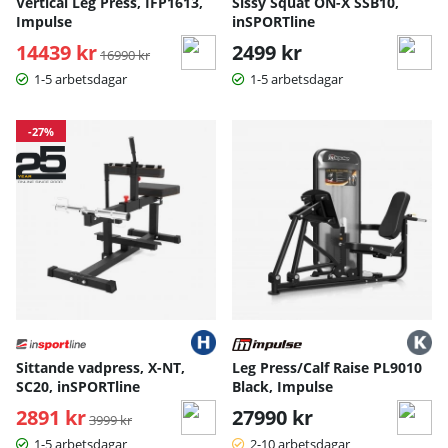
Vertical Leg Press, IFP1613,
Sissy Squat ON-X SSB10,
Impulse
inSPORTline
14439 kr
Ordinarie pris:
2499 kr
16990 kr
1-5 arbetsdagar
1-5 arbetsdagar
-27%
Sittande vadpress, X-NT,
Leg Press/Calf Raise PL9010
SC20, inSPORTline
Black, Impulse
2891 kr
Ordinarie pris:
27990 kr
3999 kr
1-5 arbetsdagar
2-10 arbetsdagar