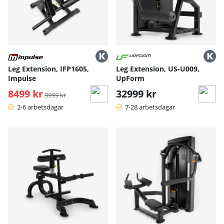
Leg Extension, IFP1605,
Leg Extension, US-U009,
Impulse
UpForm
8499 kr
Ordinarie pris:
32999 kr
9999 kr
2-6 arbetsdagar
7-28 arbetsdagar