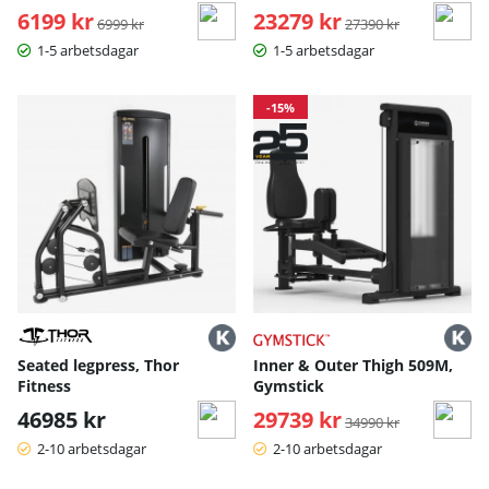
6199 kr
Ordinarie pris:
23279 kr
Ordinarie pris:
6999 kr
27390 kr
1-5 arbetsdagar
1-5 arbetsdagar
-15%
Seated legpress, Thor
Inner & Outer Thigh 509M,
Fitness
Gymstick
46985 kr
29739 kr
Ordinarie pris:
34990 kr
2-10 arbetsdagar
2-10 arbetsdagar