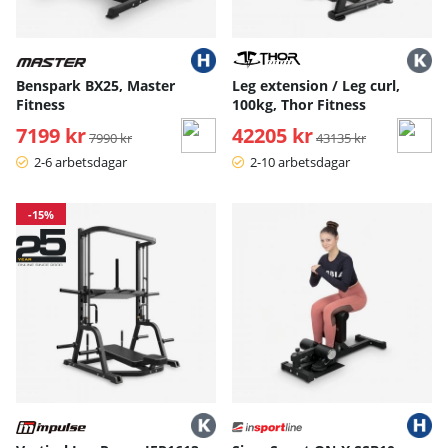
Benspark BX25, Master
Leg extension / Leg curl,
Fitness
100kg, Thor Fitness
7199 kr
Ordinarie pris:
42205 kr
Ordinarie pris:
7990 kr
43135 kr
2-6 arbetsdagar
2-10 arbetsdagar
-15%