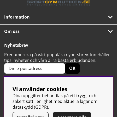
Information
Om oss
Nyhetsbrev
Prenumerera på vårt populära nyhetsbrev. Innehåller
tips, nyheter och våra allra bästa erbjudanden.
OK
Vi använder cookies
4.6
Baserat på 2424 betyg
Dina uppgifter behandlas på ett tryggt och
säkert sätt i enlighet med aktuella lagar om
dataskydd (GDPR).