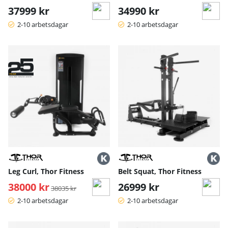
37999 kr
34990 kr
2-10 arbetsdagar
2-10 arbetsdagar
Leg Curl, Thor Fitness
Belt Squat, Thor Fitness
38000 kr
Ordinarie pris:
26999 kr
38035 kr
2-10 arbetsdagar
2-10 arbetsdagar