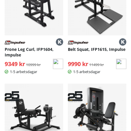
Prone Leg Curl, IFP1604,
Belt Squat, IFP1615, Impulse
Impulse
9349 kr
Ordinarie pris:
9990 kr
Ordinarie pris:
10999 kr
11499 kr
1-5 arbetsdagar
1-5 arbetsdagar