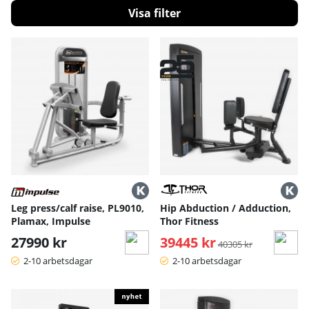
Filtrera
Produkter
Leg press/calf raise, PL9010,
Hip Abduction / Adduction,
Plamax, Impulse
Thor Fitness
27990 kr
39445 kr
Ordinarie pris:
40305 kr
2-10 arbetsdagar
2-10 arbetsdagar