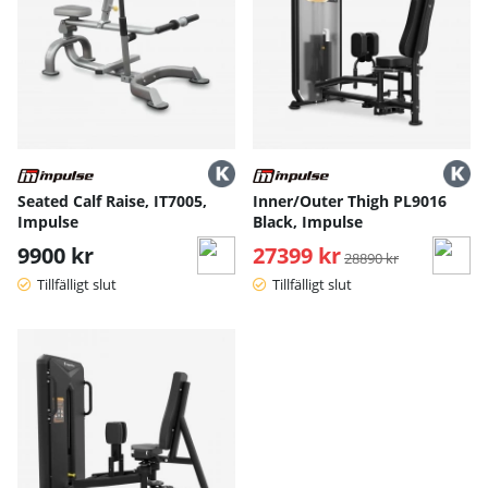
Seated Calf Raise, IT7005,
Inner/Outer Thigh PL9016
Impulse
Black, Impulse
9900 kr
27399 kr
Ordinarie pris:
28890 kr
Tillfälligt slut
Tillfälligt slut