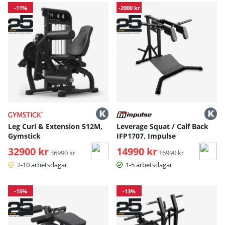
-11%
-2000 kr
Leg Curl & Extension 512M,
Leverage Squat / Calf Back
Gymstick
IFP1707, Impulse
32900 kr
Ordinarie pris:
14990 kr
Ordinarie pris:
36990 kr
16990 kr
2-10 arbetsdagar
1-5 arbetsdagar
-15%
-13%