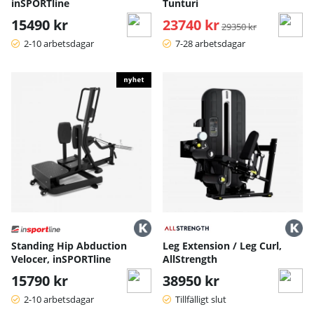
inSPORTline
Tunturi
15490 kr
23740 kr
Ordinarie pris:
29350 kr
2-10 arbetsdagar
7-28 arbetsdagar
Standing Hip Abduction
Leg Extension / Leg Curl,
Velocer, inSPORTline
AllStrength
15790 kr
38950 kr
2-10 arbetsdagar
Tillfälligt slut