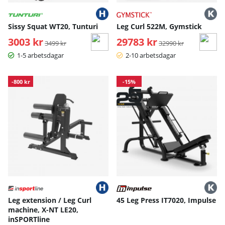
Sissy Squat WT20, Tunturi
Leg Curl 522M, Gymstick
3003 kr
Ordinarie pris:
29783 kr
Ordinarie pris:
3499 kr
32990 kr
1-5 arbetsdagar
2-10 arbetsdagar
-800 kr
-15%
Leg extension / Leg Curl
45 Leg Press IT7020, Impulse
machine, X-NT LE20,
inSPORTline