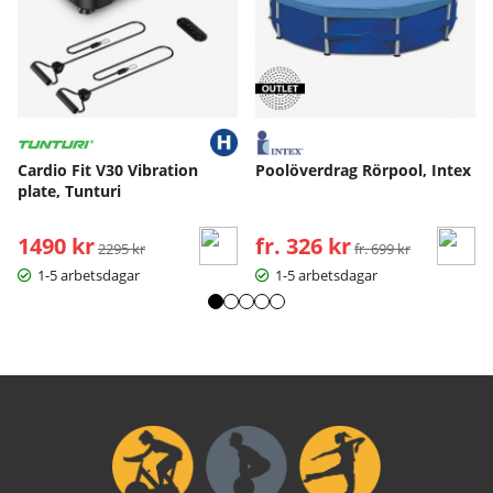
Bruksanvisning / manual »
Cardio Fit V30 Vibration
Poolöverdrag Rörpool, Intex
plate, Tunturi
1490 kr
Ordinarie pris:
fr. 326 kr
Ordinarie pris:
2295 kr
fr. 699 kr
1-5 arbetsdagar
1-5 arbetsdagar