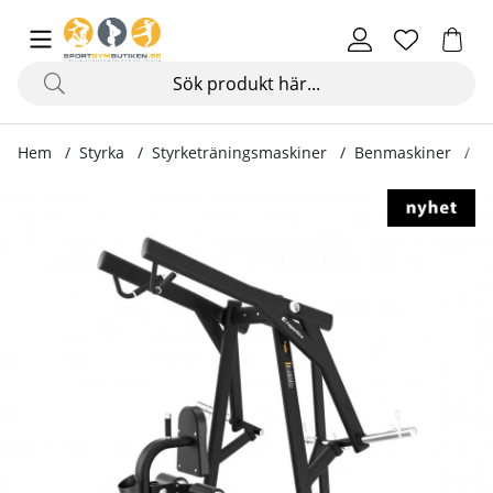
Hem
Styrka
Styrketräningsmaskiner
Benmaskiner
S
Produktbilder Seated Row Machine Velocer