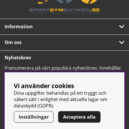
Information
Om oss
Nyhetsbrev
Prenumerera på vårt populära nyhetsbrev. Innehåller
tips, nyheter och våra allra bästa erbjudanden.
OK
Vi använder cookies
Dina uppgifter behandlas på ett tryggt och
säkert sätt i enlighet med aktuella lagar om
dataskydd (GDPR).
Inställningar
Acceptera alla
© Sport & Gym Butiken JTC AB |
Kontakta oss
| All rights reserved
| Org.nr: 556668-7058 | Tel: 0500-42 87 00