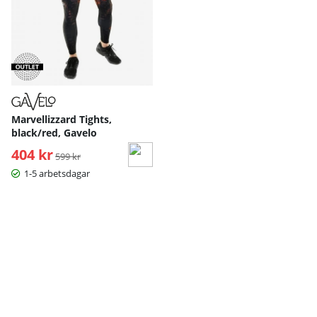
Marvellizzard Tights,
black/red, Gavelo
404 kr
Ordinarie pris:
599 kr
1-5 arbetsdagar