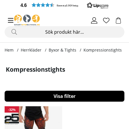
4.6
Baserat på 2424 betyg
Hem
Herrkläder
Byxor & Tights
Kompressionstights
Kompressionstights
Filtrera
Produkter
-32%