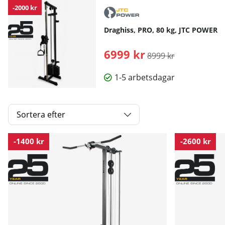
-2000 kr
Draghiss, PRO, 80 kg, JTC POWER
6999 kr
Ordinarie pris:
8999 kr
1-5 arbetsdagar
Sortera efter
Produkter
-1400 kr
-2600 kr