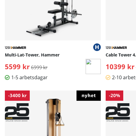
Multi-Lat-Tower, Hammer
Cable Tower 
5599 kr
Ordinarie pris:
10399 kr
6999 kr
1-5 arbetsdagar
2-10 arbe
-3400 kr
-20%