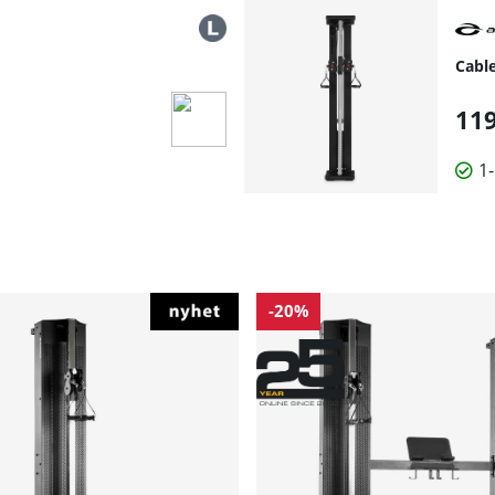
Cable
119
1
-20%