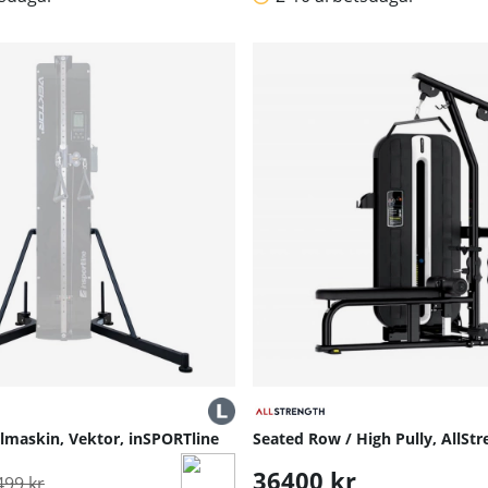
belmaskin, Vektor, inSPORTline
Seated Row / High Pully, AllSt
rdinarie pris:
36400 kr
499 kr