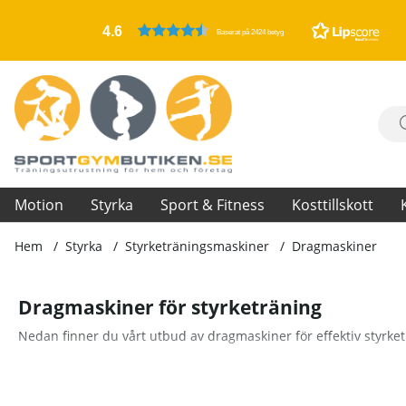
4.6
Baserat på 2424 betyg
Motion
Styrka
Sport & Fitness
Kosttillskott
Hem
Styrka
Styrketräningsmaskiner
Dragmaskiner
Dragmaskiner för styrketräning
Nedan finner du vårt utbud av dragmaskiner för effektiv styrket