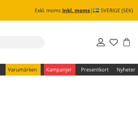
Exkl. moms
Inkl. moms
SVERIGE (SEK)
Varumärken
Kampanjer
Presentkort
Nyheter