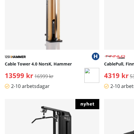
Cable Tower 4.0 NorsK, Hammer
CablePull, Fi
13599 kr
Ordinarie pris:
4319 kr
O
16999 kr
5
2-10 arbetsdagar
2-10 arbe