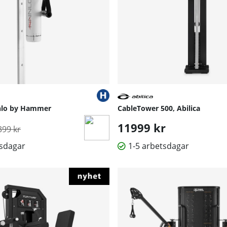
nnlo by Hammer
CableTower 500, Abilica
rdinarie pris:
11999 kr
399 kr
tsdagar
1-5 arbetsdagar