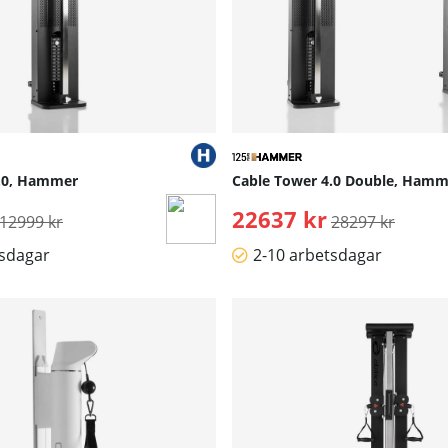
4.0, Hammer
Cable Tower 4.0 Double, Hamm
Ordinarie pris:
22637 kr
Ordinarie pris:
12999 kr
28297 kr
tsdagar
2-10 arbetsdagar