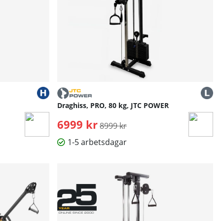
Draghiss, PRO, 80 kg, JTC POWER
6999 kr
Ordinarie pris:
8999 kr
1-5 arbetsdagar