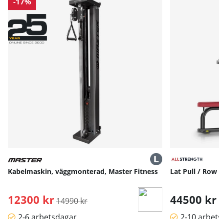
-17%
Kabelmaskin, väggmonterad, Master Fitness
Lat Pull / Row
12300 kr
Ordinarie pris:
44500 kr
14990 kr
2-6 arbetsdagar
2-10 arbe