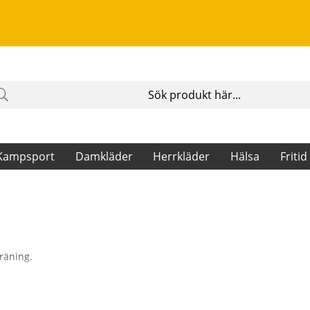
Kampsport
Damkläder
Herrkläder
Hälsa
Fritid
räning.