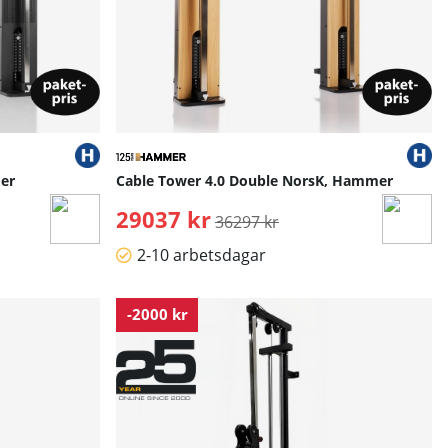
er
Cable Tower 4.0 Double NorsK, Hammer
29037 kr
Ordinarie pris:
36297 kr
2-10 arbetsdagar
-2000 kr