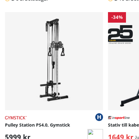
-34%
Pulley Station PS4.0, Gymstick
Stativ till ka
5999 kr
1649 kr
O
2