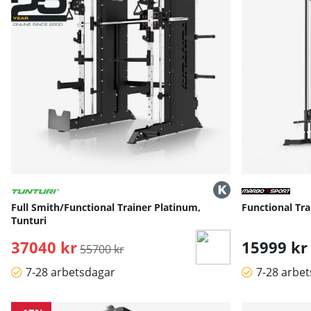
Full Smith/Functional Trainer Platinum,
Functional Tr
Tunturi
37040 kr
Ordinarie pris:
15999 kr
55700 kr
7-28 arbetsdagar
7-28 arbe