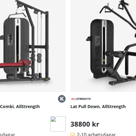
 Combi, AllStrength
Lat Pull Down, AllStrength
38800 kr
tsdagar
2-10 arbetsdagar