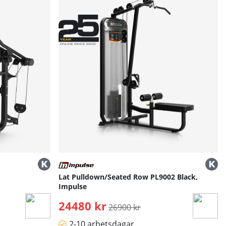
Lat Pulldown/Seated Row PL9002 Black,
Impulse
24480 kr
Ordinarie pris:
26900 kr
2-10 arbetsdagar