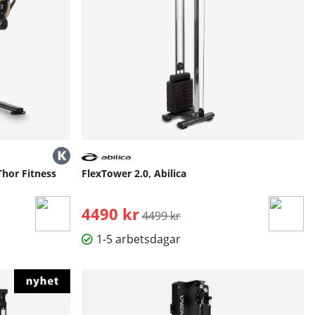
Thor Fitness
FlexTower 2.0, Abilica
4490 kr
Ordinarie pris:
4499 kr
1-5 arbetsdagar