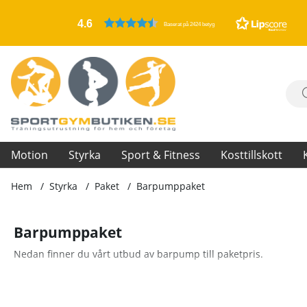
4.6
Baserat på 2424 betyg
Motion
Styrka
Sport & Fitness
Kosttillskott
Hem
Styrka
Paket
Barpumppaket
Barpumppaket
Nedan finner du vårt utbud av barpump till paketpris.