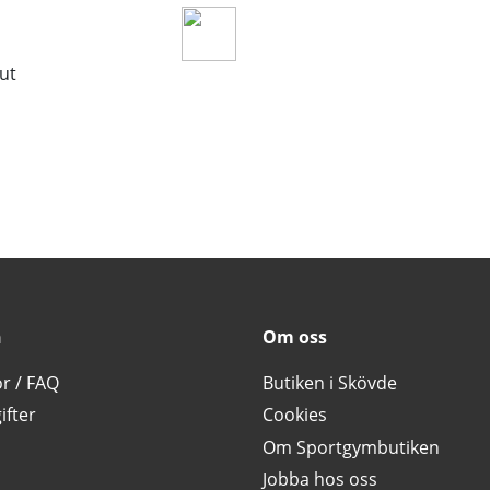
lut
n
Om oss
or / FAQ
Butiken i Skövde
ifter
Cookies
Om Sportgymbutiken
Jobba hos oss