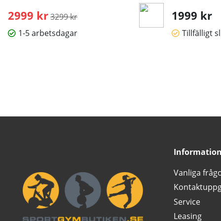
2999 kr
Ordinarie pris:
1999 kr
3299 kr
1-5 arbetsdagar
Tillfälligt s
Informatio
Vanliga fråg
Kontaktuppg
Service
Leasing