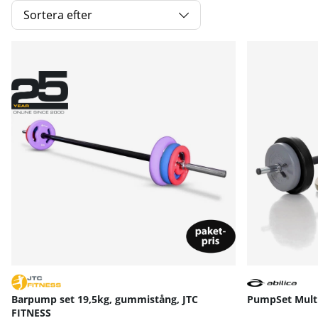
Sortera efter
Produkter
Barpump set 19,5kg, gummistång, JTC
PumpSet Multi,
FITNESS