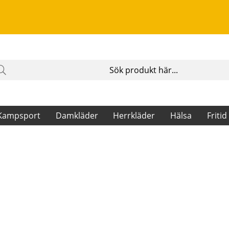
Kampsport
Damkläder
Herrkläder
Hälsa
Fritid