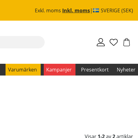
Exkl. moms
Inkl. moms
SVERIGE (SEK)
Varumärken
Kampanjer
Presentkort
Nyheter
Visar
1-2
av
2
artiklar