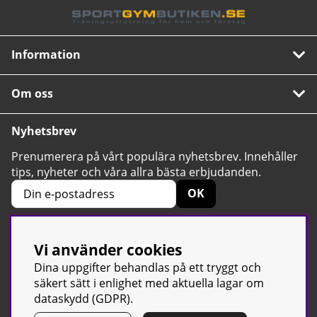
Information
Om oss
Nyhetsbrev
Prenumerera på vårt populära nyhetsbrev. Innehåller
tips, nyheter och våra allra bästa erbjudanden.
OK
Vi använder cookies
4.6
Baserat på 2424 betyg
Dina uppgifter behandlas på ett tryggt och
säkert sätt i enlighet med aktuella lagar om
dataskydd (GDPR).