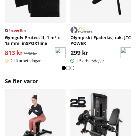
Gymgolv Protect II, 1 m² x
Olympiskt Fjäderlås, rak, JTC
15 mm, inSPORTline
POWER
813 kr
Ordinarie pris:
299 kr
1196 kr
2-10 arbetsdagar
1-5 arbetsdagar
Se fler varor