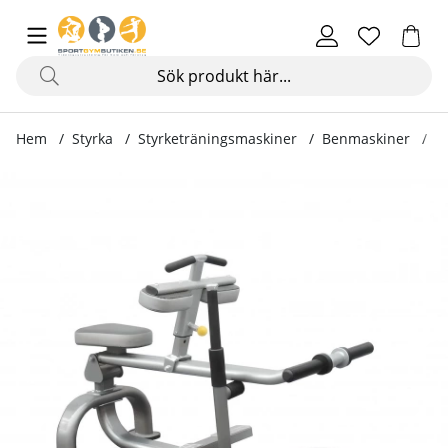
Hem
Styrka
Styrketräningsmaskiner
Benmaskiner
S
Produktbilder Seated Calf Raise, IT7005