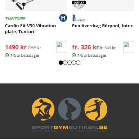
Cardio Fit V30 Vibration
Poolöverdrag Rörpool, Intex
plate, Tunturi
1490 kr
Ordinarie pris:
fr. 326 kr
Ordinarie pris:
2295 kr
fr. 699 kr
1-5 arbetsdagar
1-5 arbetsdagar