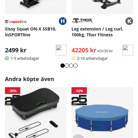
Sissy Squat ON-X SSB10,
Leg extension / Leg curl,
inSPORTline
100kg, Thor Fitness
2499 kr
42205 kr
Ordinarie pris:
43135 kr
1-5 arbetsdagar
2-10 arbetsdagar
Andra köpte även
-35%
-52%