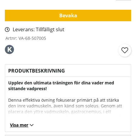
Bevaka
Leverans:
Tillfälligt slut
Artnr:
VA-68-507005
PRODUKTBESKRIVNING
Upplev den ultimata träningen för dina vader med
sittande vadpress!
Denna effektiva övning fokuserar primärt på att stärka
den inre vadmuskeln, även känd som soleus. Genom att
placera den yttre vadmuskeln, gastrocnemius, i ett
förkortat läge, ger vår sittande vadpress en intensiv och
isolerad träning för den inre vadmuskeln.
Visa mer
Med denna sittande vadpress kan du målinriktat stärka