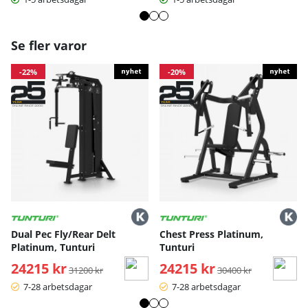
hållning på ett effektivt och säkert sätt.
Se fler varor
-22%
-20%
Dual Pec Fly/Rear Delt
Chest Press Platinum,
Platinum, Tunturi
Tunturi
24215 kr
Ordinarie pris:
24215 kr
Ordinarie pris:
31200 kr
30400 kr
7-28 arbetsdagar
7-28 arbetsdagar