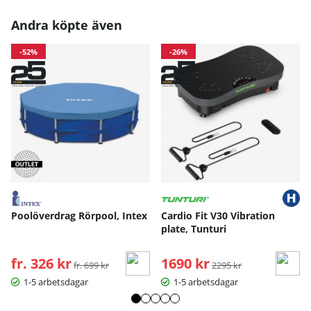
Andra köpte även
-52%
-26%
Poolöverdrag Rörpool, Intex
Cardio Fit V30 Vibration
plate, Tunturi
fr. 326 kr
Ordinarie pris:
1690 kr
Ordinarie pris:
fr. 699 kr
2295 kr
1-5 arbetsdagar
1-5 arbetsdagar