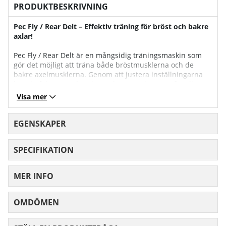
PRODUKTBESKRIVNING
Pec Fly / Rear Delt – Effektiv träning för bröst och bakre
axlar!
Pec Fly / Rear Delt är en mångsidig träningsmaskin som
gör det möjligt att träna både bröstmusklerna och de
bakre axelmusklerna. Genom att justera inställningarna
kan du fokusera på antingen bröstträning (pec fly) eller
träning av bakre axlar (rear delt).
Visa mer
Fördelar med Pec Fly / Rear Delt:
EGENSKAPER
Mångsidig träning:
Möjliggör träning av både bröst och bakre axlar i en och
SPECIFIKATION
samma maskin.
Förbättrad hållning:
MER INFO
Stärker muskler som bidrar till en bättre hållning och
stabilitet.
OMDÖMEN
MEDELBETYG 0 AV 5 ANTAL BETYG 0
Skonsam och säker:
Maskinens rörelsebana hjälper till att minimera