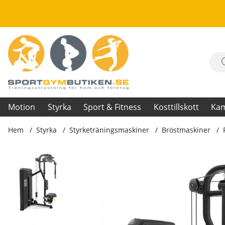
Motion
Styrka
Sport & Fitness
Kosttillskott
Ka
Hem
Styrka
Styrketräningsmaskiner
Bröstmaskiner
Produktbilder Pec Fly / Rear Delt Machine, Velocer BRD80