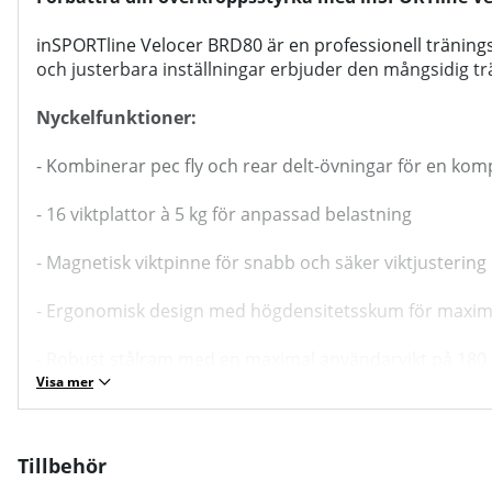
inSPORTline Velocer BRD80 är en professionell träning
och justerbara inställningar erbjuder den mångsidig tr
Nyckelfunktioner:
- Kombinerar pec fly och rear delt-övningar för en ko
- 16 viktplattor à 5 kg för anpassad belastning
- Magnetisk viktpinne för snabb och säker viktjustering
- Ergonomisk design med högdensitetsskum för maxim
- Robust stålram med en maximal användarvikt på 180
Visa mer
Förbättra din överkroppsstyrka och muskeltoning me
Bruksanvisning / manual »
Tillbehör