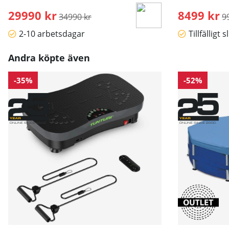
29990 kr
Ordinarie pris:
8499 kr
O
34990 kr
9
2-10 arbetsdagar
Tillfälligt s
Andra köpte även
-35%
-52%