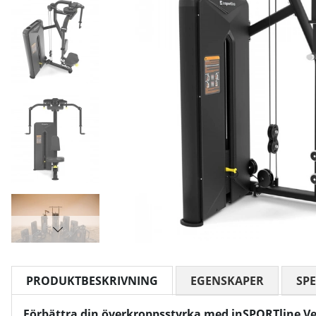
PRODUKTBESKRIVNING
EGENSKAPER
SPE
Förbättra din överkroppsstyrka med inSPORTline V