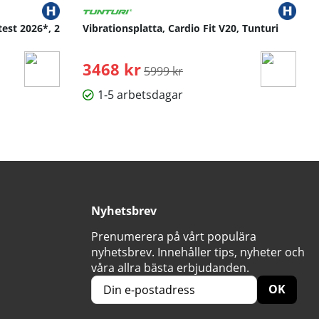
test 2026*, 2
Vibrationsplatta, Cardio Fit V20, Tunturi
3468 kr
Ordinarie pris:
5999 kr
1-5 arbetsdagar
Nyhetsbrev
Prenumerera på vårt populära
nyhetsbrev. Innehåller tips, nyheter och
våra allra bästa erbjudanden.
OK