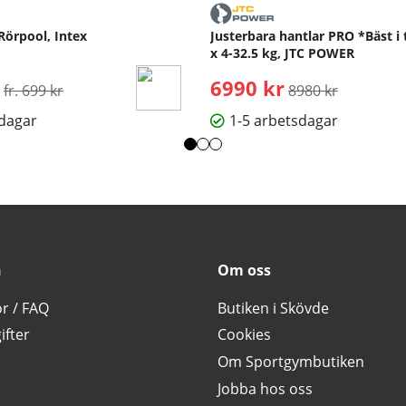
Rörpool, Intex
Justerbara hantlar PRO *Bäst i 
x 4-32.5 kg, JTC POWER
Ordinarie pris:
6990 kr
Ordinarie pris:
fr. 699 kr
8980 kr
sdagar
1-5 arbetsdagar
n
Om oss
or / FAQ
Butiken i Skövde
ifter
Cookies
Om Sportgymbutiken
Jobba hos oss