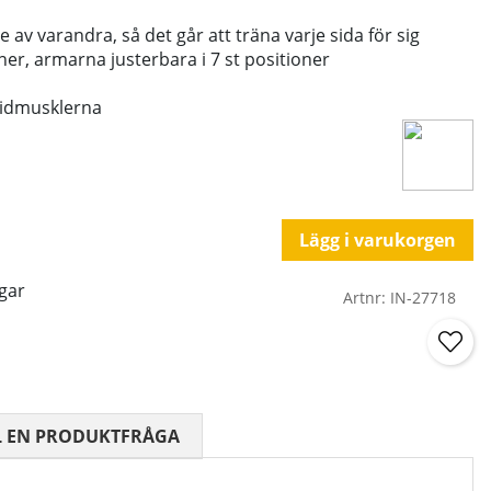
av varandra, så det går att träna varje sida för sig
ioner, armarna justerbara i 7 st positioner
toidmusklerna
Lägg i varukorgen
gar
Artnr:
IN-27718
 0 AV 5 ANTAL BETYG 0
L EN PRODUKTFRÅGA