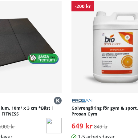
-200 kr
um, 10m² x 3 cm *Bäst i
Golvrengöring för gym & sport, 
C FITNESS
Prosan Gym
rdinarie pris:
649 kr
Ordinarie pris:
5000 kr
849 kr
sdagar
1-5 arbetsdagar