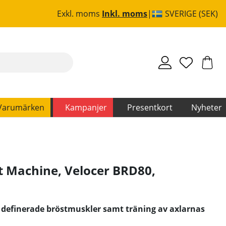
Exkl. moms
Inkl. moms
SVERIGE (SEK)
Varumärken
Kampanjer
Presentkort
Nyheter
lt Machine, Velocer BRD80
,
 definerade bröstmuskler samt träning av axlarnas