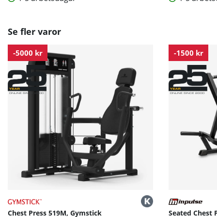
Se fler varor
-5000 kr
-1500 kr
Chest Press 519M, Gymstick
Seated Chest P