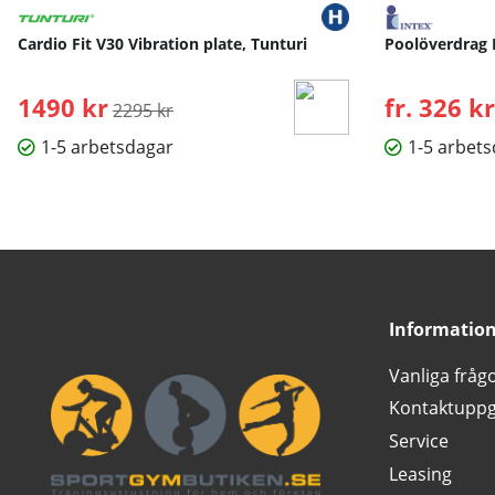
Cardio Fit V30 Vibration plate, Tunturi
Poolöverdrag 
1490 kr
Ordinarie pris:
fr. 326 kr
2295 kr
1-5 arbetsdagar
1-5 arbet
Informatio
Vanliga fråg
Kontaktuppg
Service
Leasing