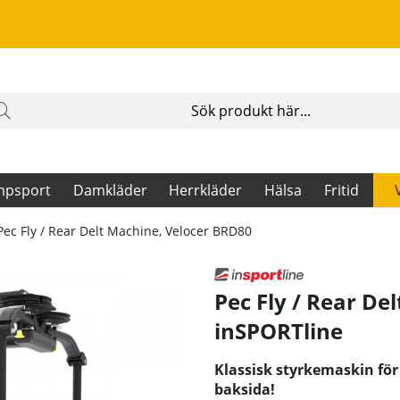
mpsport
Damkläder
Herrkläder
Hälsa
Fritid
Pec Fly / Rear Delt Machine, Velocer BRD80
Pec Fly / Rear De
inSPORTline
Klassisk styrkemaskin för
baksida!