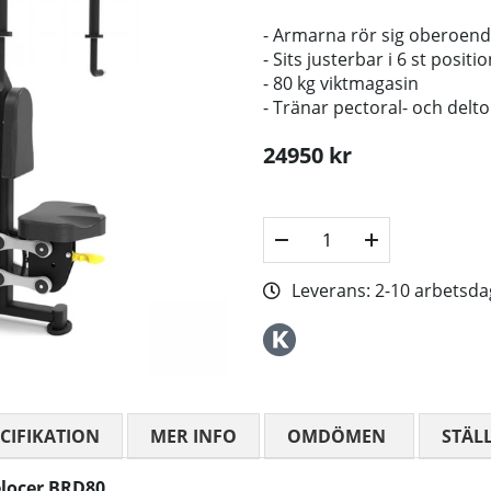
- Armarna rör sig oberoende 
- Sits justerbar i 6 st posit
- 80 kg viktmagasin
- Tränar pectoral- och del
24950
kr
Leverans:
2-10 arbetsda
CIFIKATION
MER INFO
OMDÖMEN
MEDELBETYG
STÄL
elocer BRD80