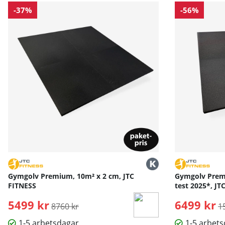
-37%
-56%
Gymgolv Premium, 10m² x 2 cm, JTC
Gymgolv Premi
FITNESS
test 2025*, JT
5499 kr
Ordinarie pris:
6499 kr
O
8760 kr
1
1-5 arbetsdagar
1-5 arbet