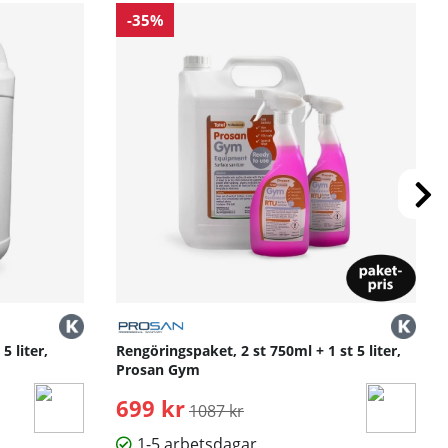
-35%
5 liter,
Rengöringspaket, 2 st 750ml + 1 st 5 liter,
Prosan Gym
699 kr
Ordinarie pris:
1087 kr
1-5 arbetsdagar