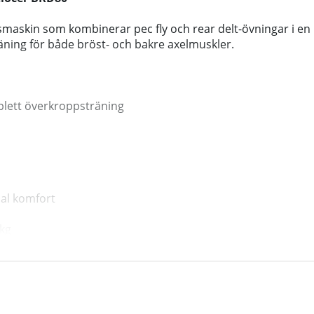
smaskin som kombinerar pec fly och rear delt-övningar i en
äning för både bröst- och bakre axelmuskler.
mplett överkroppsträning
al komfort
 kg
d inSPORTline Velocer BRD80 – en investering i din häl