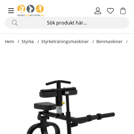
Hem
Styrka
Styrketräningsmaskiner
Benmaskiner
S
Produktbilder Seated Calf Raise IT7005 Black