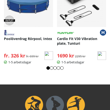
Poolöverdrag Rörpool, Intex
Cardio Fit V30 Vibration
plate, Tunturi
fr. 326 kr
Ordinarie pris:
1690 kr
Ordinarie pris:
fr. 699 kr
2295 kr
1-5 arbetsdagar
1-5 arbetsdagar