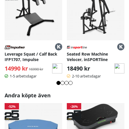
Leverage Squat / Calf Back
Seated Row Machine
IFP1707, Impulse
Velocer, inSPORTline
14990 kr
Ordinarie pris:
18490 kr
16990 kr
1-5 arbetsdagar
2-10 arbetsdagar
Andra köpte även
-52%
-26%