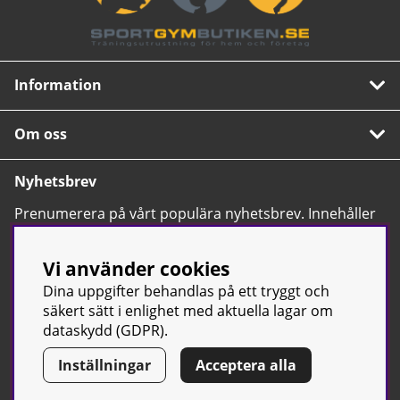
Information
Om oss
Nyhetsbrev
Prenumerera på vårt populära nyhetsbrev. Innehåller
tips, nyheter och våra allra bästa erbjudanden.
OK
Vi använder cookies
Dina uppgifter behandlas på ett tryggt och
säkert sätt i enlighet med aktuella lagar om
dataskydd (GDPR).
Inställningar
Acceptera alla
© Sport & Gym Butiken JTC AB |
Kontakta oss
| All rights reserved
| Org.nr: 556668-7058 | Tel: 0500-42 87 00