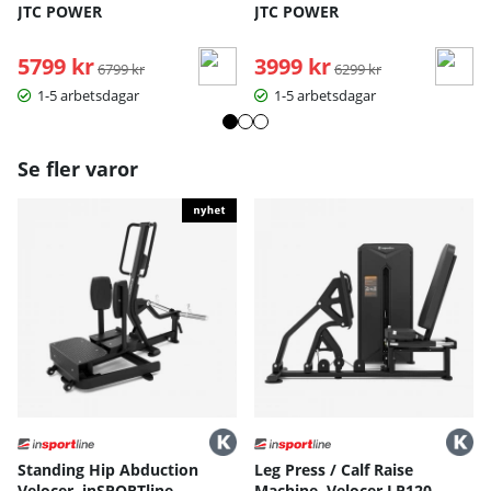
JTC POWER
JTC POWER
5799 kr
Ordinarie pris:
3999 kr
Ordinarie pris:
6799 kr
6299 kr
1-5 arbetsdagar
1-5 arbetsdagar
Se fler varor
Standing Hip Abduction
Leg Press / Calf Raise
Velocer, inSPORTline
Machine, Velocer LP120,