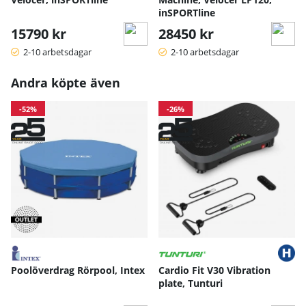
inSPORTline
15790 kr
28450 kr
2-10 arbetsdagar
2-10 arbetsdagar
Andra köpte även
-52%
-26%
Poolöverdrag Rörpool, Intex
Cardio Fit V30 Vibration
plate, Tunturi