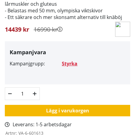
lårmuskler och gluteus
- Belastas med 50 mm, olympiska viktskivor
- Ett säkrare och mer skonsamt alternativ till knäböj
14439
kr
16990
kr
Kampanjvara
Kampanjgrupp:
Styrka
Lägg i varukorgen
Leverans:
1-5 arbetsdagar
Artnr:
VA-6-601613