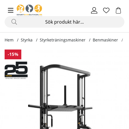
Hem
Styrka
Styrketräningsmaskiner
Benmaskiner
Ve
Produktbilder Vertical Leg Press, IFP1613
-15%