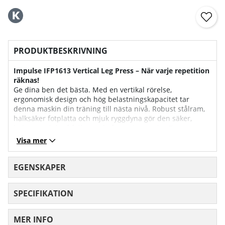
PRODUKTBESKRIVNING
Impulse IFP1613 Vertical Leg Press – När varje repetition
räknas!
Ge dina ben det bästa. Med en vertikal rörelse,
ergonomisk design och hög belastningskapacitet tar
denna maskin din träning till nästa nivå. Robust stålram,
halksäker fotplatta och mjuk ryggdyna gör den säker,
bekväm och kraftfull — redo för seriös styrka. Träna smart,
starkt och säkert.
Visa mer
Tekniska nyckelfunktioner:
Plate-loaded design:
EGENSKAPER
Bär viktskivor för progressiv träning, total kapacitet 350 kg
(100 kg × 2 + 150 kg × 1).
SPECIFIKATION
Säkerhet & komfort:
3 mm räfflad, halksäker fotplatta; 70 mm tjock ryggdyna
MER INFO
stoppad med polymer och skum; cirkulära handtag med