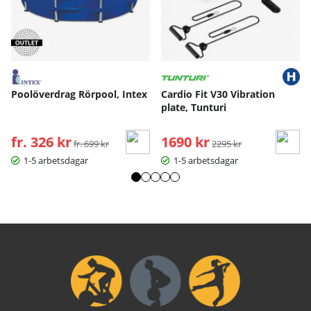
Poolöverdrag Rörpool, Intex
Cardio Fit V30 Vibration
plate, Tunturi
fr. 326 kr
Ordinarie pris:
1690 kr
Ordinarie pris:
fr. 699 kr
2295 kr
1-5 arbetsdagar
1-5 arbetsdagar