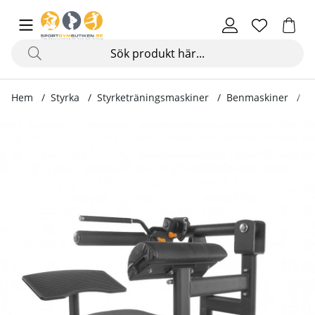
Hem
Styrka
Styrketräningsmaskiner
Benmaskiner
H
Produktbilder Hip Thruster