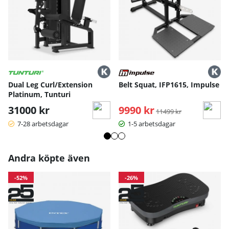
Dual Leg Curl/Extension
Belt Squat, IFP1615, Impulse
Platinum, Tunturi
31000 kr
9990 kr
Ordinarie pris:
11499 kr
7-28 arbetsdagar
1-5 arbetsdagar
Andra köpte även
-52%
-26%