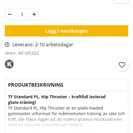
Lägg i varukorgen
Leverans:
2-10 arbetsdagar
Artnr:
NF-SPL022
PRODUKTBESKRIVNING
TF Standard PL, Hip Thruster – kraftfull isolerad
glute‑träning!
TF Standard PL, Hip Thruster är en plate‑loaded
gymmaskin utformad för målmedveten träning av säte och
höft, där fokus ligger på att isolera gluteus‑muskulaturen
med en naturlig, kontrollerad rörelse.
Maskinens utformning gör den till ett effektivt verktyg