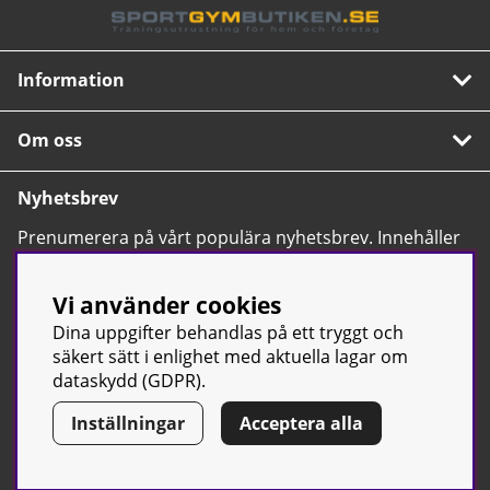
Information
Om oss
Nyhetsbrev
Prenumerera på vårt populära nyhetsbrev. Innehåller
tips, nyheter och våra allra bästa erbjudanden.
OK
Vi använder cookies
Dina uppgifter behandlas på ett tryggt och
säkert sätt i enlighet med aktuella lagar om
dataskydd (GDPR).
Inställningar
Acceptera alla
© Sport & Gym Butiken JTC AB |
Kontakta oss
| All rights reserved
| Org.nr: 556668-7058 | Tel: 0500-42 87 00