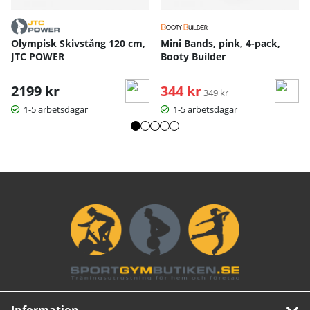
Olympisk Skivstång 120 cm,
Mini Bands, pink, 4-pack,
JTC POWER
Booty Builder
2199 kr
344 kr
Ordinarie pris:
349 kr
1-5 arbetsdagar
1-5 arbetsdagar
Information