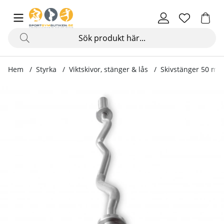
Hem
Styrka
Viktskivor, stänger & lås
Skivstänger 50 mm
Produktbilder Olympisk Curlstång Silver