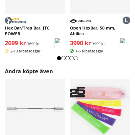
Hex Bar/Trap Bar, JTC
Open HexBar, 50 mm,
POWER
Abilica
2699 kr
Ordinarie pris:
3990 kr
Ordinarie pris:
3699 kr
3999 kr
2-10 arbetsdagar
1-5 arbetsdagar
Andra köpte även