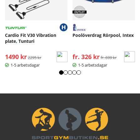
Cardio Fit V30 Vibration
Poolöverdrag Rörpool, Intex
plate, Tunturi
1490 kr
Ordinarie pris:
fr. 326 kr
Ordinarie pris:
2295 kr
fr. 699 kr
1-5 arbetsdagar
1-5 arbetsdagar