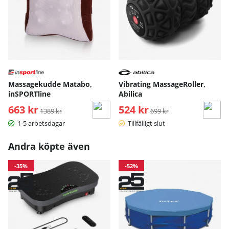
Massagekudde Matabo,
Vibrating MassageRoller,
inSPORTline
Abilica
663 kr
Ordinarie pris:
524 kr
Ordinarie pris:
1389 kr
699 kr
1-5 arbetsdagar
Tillfälligt slut
Andra köpte även
-35%
-52%