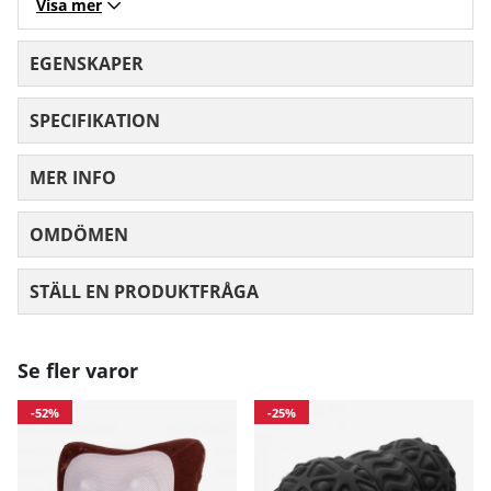
Visa mer
EGENSKAPER
SPECIFIKATION
MER INFO
OMDÖMEN
MEDELBETYG 0 AV 5 ANTAL BETYG 0
STÄLL EN PRODUKTFRÅGA
Se fler varor
-52%
-25%