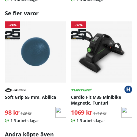
Vikt:
388 g
Se fler varor
Investera i din hälsa och välbefinnande med Infrared
-24%
-37%
Lamp inSPORTline Xamila – din personliga terapeut för
smärtlindring och hudvård. Beställ idag och upplev
skillnaden!
Bruksanvisning / manual »
Soft Grip 55 mm, Abilica
Cardio Fit M35 Minibike
Magnetic, Tunturi
98 kr
Ordinarie pris:
1069 kr
Ordinarie pris:
129 kr
1719 kr
1-5 arbetsdagar
1-5 arbetsdagar
Andra köpte även