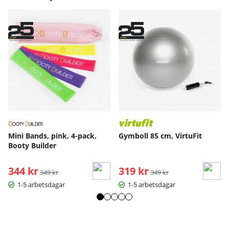
Mini Bands, pink, 4-pack,
Gymboll 85 cm, VirtuFit
Booty Builder
344 kr
Ordinarie pris:
319 kr
Ordinarie pris:
349 kr
349 kr
1-5 arbetsdagar
1-5 arbetsdagar