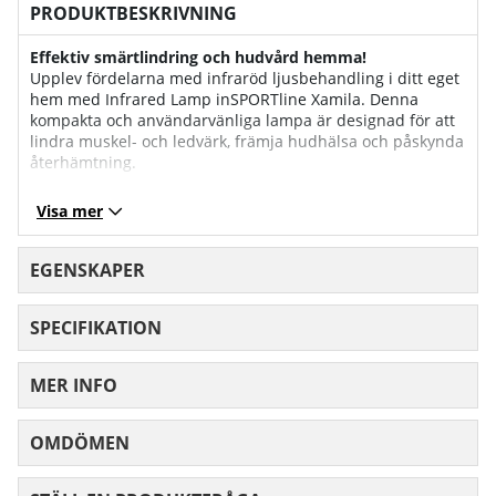
PRODUKTBESKRIVNING
Effektiv smärtlindring och hudvård hemma!
Upplev fördelarna med infraröd ljusbehandling i ditt eget
hem med Infrared Lamp inSPORTline Xamila. Denna
kompakta och användarvänliga lampa är designad för att
lindra muskel- och ledvärk, främja hudhälsa och påskynda
återhämtning.
Fördelar med Xamila-lampan
Visa mer
Smärtlindring och muskelåterhämtning:
Infraröd strålning tränger djupt in i vävnaderna, vilket
lindrar smärta och påskyndar läkning.
EGENSKAPER
Förbättrad hudkvalitet:
SPECIFIKATION
Regelbunden användning kan minska rynkor, förbättra
hudens struktur och hjälpa vid problemhud.
MER INFO
Ökad blodcirkulation:
Stimulerar blodflödet och lymfcirkulationen, vilket främjar
snabbare återhämtning och avgiftning.
OMDÖMEN
MEDELBETYG 0 AV 5 ANTAL BETYG 0
Funktioner