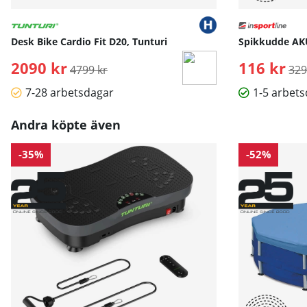
Desk Bike Cardio Fit D20, Tunturi
Spikkudde AKU
2090 kr
Ordinarie pris:
116 kr
Ord
4799 kr
329
7-28 arbetsdagar
1-5 arbet
Andra köpte även
-35%
-52%