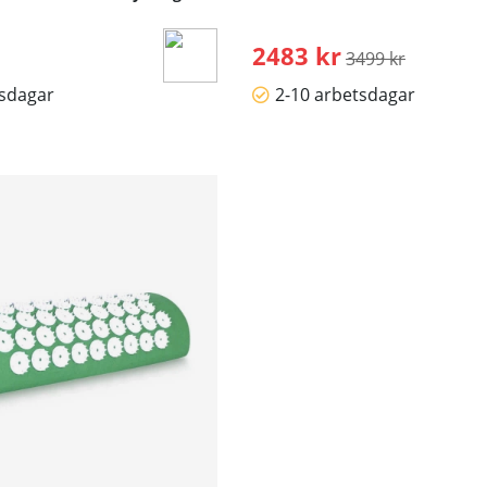
2483 kr
Ordinarie pris:
3499 kr
tsdagar
2-10 arbetsdagar