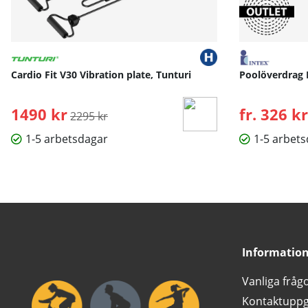
Cardio Fit V30 Vibration plate, Tunturi
Poolöverdrag 
1490 kr
Ordinarie pris:
fr. 326 kr
2295 kr
1-5 arbetsdagar
1-5 arbet
Informatio
Vanliga fråg
Kontaktuppg