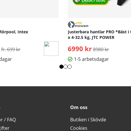
Rörpool, Intex
Justerbara hantlar PRO *Bäst i 
x 4-32.5 kg, JTC POWER
Ordinarie pris:
6990 kr
Ordinarie pris:
fr. 699 kr
8980 kr
sdagar
1-5 arbetsdagar
n
Om oss
or / FAQ
Butiken i Skövde
ifter
Cookies