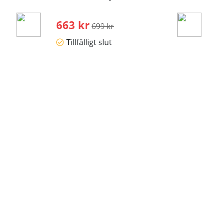
663 kr
Ordinarie pris:
699 kr
Tillfälligt slut