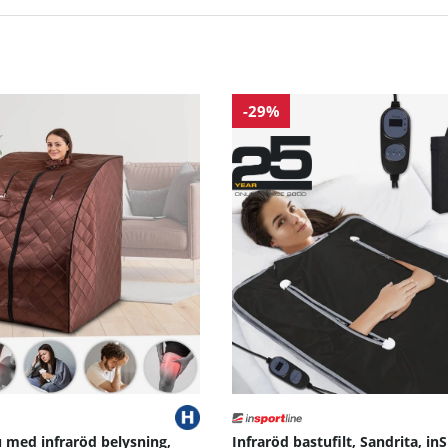
ch vasodilatation
r träningsvärk och snabbar upp musklernas återuppbyggnad
-29%
pa tack vare endorfinutsöndring
rån –25 °C och uppåt
 med infraröd belysning,
Infraröd bastufilt, Sandrita, i