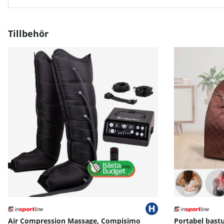
Förbättrar blodcirkulationen genom vasokonstriktion o
Tillbehör
Främjar återhämtning – minskar inflammation, lindra
Hjälper till med stresshantering och ökar mental skär
Specifikationer
Höjd: 75 cm, Ø: 80 cm, volym: 370 L
Temperaturområde: vatten från –30 °C till +60 °C, luft f
Bruksanvisning / manual »
Air Compression Massage, Compisimo
Portabel bastu