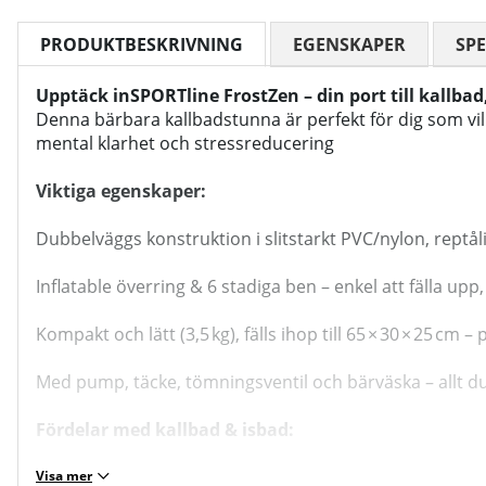
PRODUKTBESKRIVNING
EGENSKAPER
SPE
Upptäck inSPORTline FrostZen – din port till kallba
Denna bärbara kallbadstunna är perfekt för dig som vi
mental klarhet och stressreducering
Viktiga egenskaper:
Dubbelväggs konstruktion i slitstarkt PVC/nylon, reptåli
Inflatable överring & 6 stadiga ben – enkel att fälla upp
Kompakt och lätt (3,5 kg), fälls ihop till 65 × 30 × 25 cm –
Med pump, täcke, tömningsventil och bärväska – allt d
Fördelar med kallbad & isbad:
Stärker immunförsvaret, ökar vita blodkroppar och gör 
Visa mer