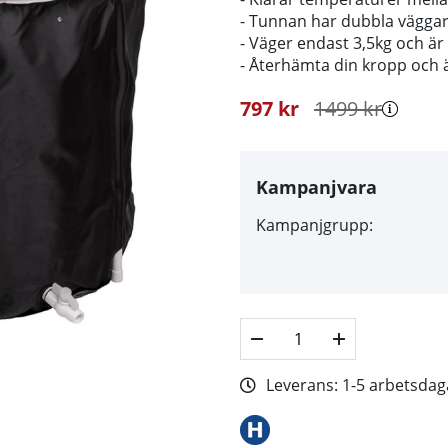
- Tunnan har dubbla väggar 
- Väger endast 3,5kg och är v
- Återhämta din kropp och äv
797
kr
1499
kr
Kampanjvara
Kampanjgrupp:
Leverans:
1-5 arbetsdag