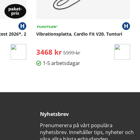
test 2026*, 2
Vibrationsplatta, Cardio Fit V20, Tunturi
3468 kr
Ordinarie pris:
5999 kr
1-5 arbetsdagar
Nyhetsbrev
Prenumerera på vårt populära
nyhetsbrev. Innehåller tips, nyheter och
våra allra bästa erbjudanden.