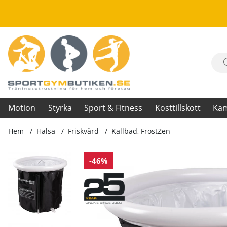
Motion
Styrka
Sport & Fitness
Kosttillskott
Ka
Hem
Hälsa
Friskvård
Kallbad, FrostZen
Produktbilder Kallbad, FrostZen
-46%