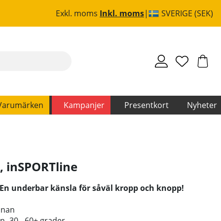
Exkl. moms
Inkl. moms
SVERIGE (SEK)
Varumärken
Kampanjer
Presentkort
Nyheter
,
inSPORTline
 En underbar känsla för såväl kropp och knopp!
nnan
n -30 - 60+ grader