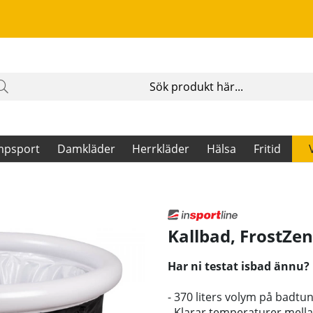
mpsport
Damkläder
Herrkläder
Hälsa
Fritid
Kallbad, FrostZen
Har ni testat isbad ännu?
- 370 liters volym på badtu
- Klarar temperaturer mella