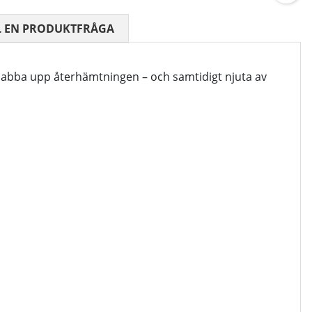
 0 AV 5 ANTAL BETYG 0
L EN PRODUKTFRÅGA
snabba upp återhämtningen – och samtidigt njuta av