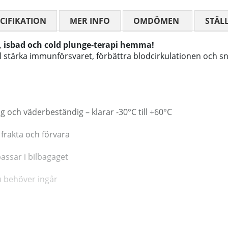
CIFIKATION
MER INFO
OMDÖMEN
MEDELBETYG
STÄL
d, isbad och cold plunge-terapi hemma!
ll stärka immunförsvaret, förbättra blodcirkulationen och 
g och väderbeständig – klarar -30°C till +60°C
, frakta och förvara
 passar i bilbagaget
u behöver ingår
dig tåligare mot stress