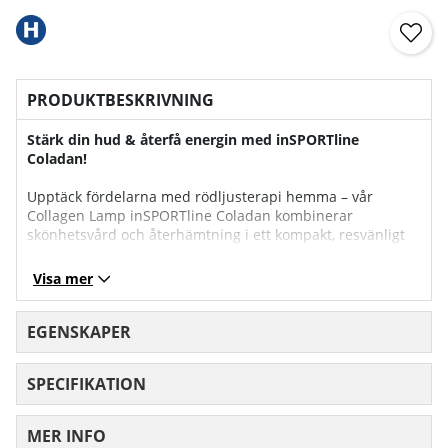
PRODUKTBESKRIVNING
Stärk din hud & återfå energin med inSPORTline
Coladan!
Upptäck fördelarna med rödljusterapi hemma – vår
Collagen Lamp inSPORTline Coladan kombinerar
skönhetsvård och återhämtning i ett kompakt, resvänligt
format. Perfekt för dig som vill stimulera
kollagenproduktion, öka blodcirkulation och lindra
Visa mer
ömmande muskler & leder – allt utan att lämna hemmet.
Varför du kommer älska Coladan:
EGENSKAPER
Dubbel huvudenhet för ansikte och kropp – skonsamt för
SPECIFIKATION
huden, kraftfull för kroppen.
2 intensitetsnivåer – anpassa behandlingen efter behov
MER INFO
inSPORTline.