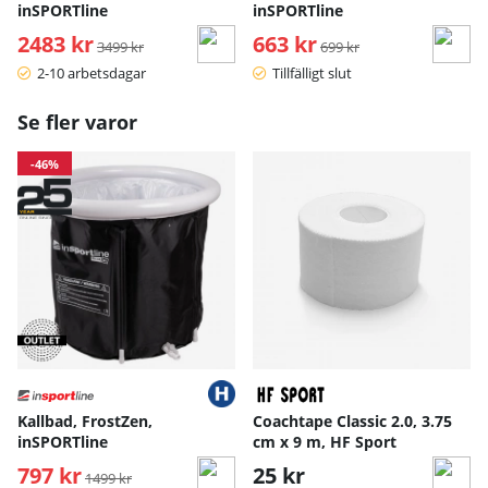
inSPORTline
inSPORTline
2483 kr
Ordinarie pris:
663 kr
Ordinarie pris:
3499 kr
699 kr
2-10 arbetsdagar
Tillfälligt slut
Se fler varor
-46%
Kallbad, FrostZen,
Coachtape Classic 2.0, 3.75
inSPORTline
cm x 9 m, HF Sport
797 kr
Ordinarie pris:
25 kr
1499 kr