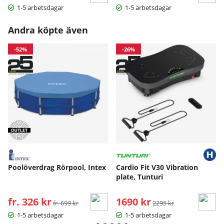
1-5 arbetsdagar
1-5 arbetsdagar
Andra köpte även
-52%
-26%
Poolöverdrag Rörpool, Intex
Cardio Fit V30 Vibration
plate, Tunturi
fr. 326 kr
Ordinarie pris:
1690 kr
Ordinarie pris:
fr. 699 kr
2295 kr
1-5 arbetsdagar
1-5 arbetsdagar