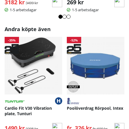
3182 kr
Ordinarie pris:
269 kr
3499 kr
1-5 arbetsdagar
1-5 arbetsdagar
Andra köpte även
-35%
-52%
Cardio Fit V30 Vibration
Poolöverdrag Rörpool, Intex
plate, Tunturi
1490 kr
Ordinarie pris:
fr. 326 kr
Ordinarie pris:
2295 kr
fr. 699 kr