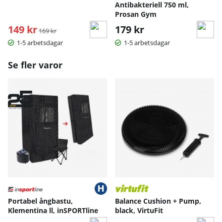
Fem nivåer för invertering (–5°, –25°, –50°, –75°, –90°) och
Antibakteriell 750 ml,
justerbart fotfäste, för individuell behandlingsdosering.
Prosan Gym
149 kr
Ordinarie pris:
179 kr
Individuell anpassning:
169 kr
Lämplig för användare mellan 147–198 cm, med 12
1-5 arbetsdagar
1-5 arbetsdagar
justeringsmöjligheter för bästa passform.
Bruksanvisning / manual »
Se fler varor
Portabel ångbastu,
Balance Cushion + Pump,
Klementina ll, inSPORTline
black, VirtuFit