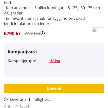
höft
- Kan användas i 5 olika lutningar : -5, -25, -50, -75 och
-90 grader
- En favorit inom rehab för rygg, höfter, ökad
blodcirkulation och leder.
6790
kr
7499
kr
Kampanjvara
Kampanjgrupp:
Hälsa
Bevaka
Leverans:
Tillfälligt slut
Artnr:
IN-10554