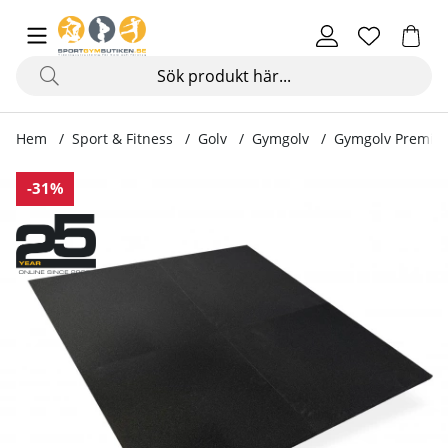
Hem
Sport & Fitness
Golv
Gymgolv
Gymgolv Premium
Produktbilder Gymgolv Premium, 1m² x 2 cm
-31%