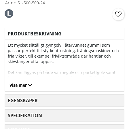
Artnr:
51-500-500-24
PRODUKTBESKRIVNING
Ett mycket slittåligt gymgolv i återvunnet gummi som
passar perfekt till styrkeutrustning, träningsmaskiner och
fria vikter, till exempel friviktsområde där hantlar och
skivstänger ofta tappas.
Det kan läggas på både värmegolv och parkettgolv samt
fungerar utmärkt att ha på utomhusgym då det tål regn
och värme. Dessa pusselmattor tål tung belastning under
Visa mer
långa perioder.
Installation:
EGENSKAPER
Gymgolvet kräver normalt inte något förarbete för att
läggas, utan kan i många fall läggas rakt på befintligt golv
SPECIFIKATION
utan lim eller tejp. Bäst resultat uppnås om
pusselmattorna läggs på en helt plan yta. De ligger relativt
stabilt på egen hand tack vare sin vikt.