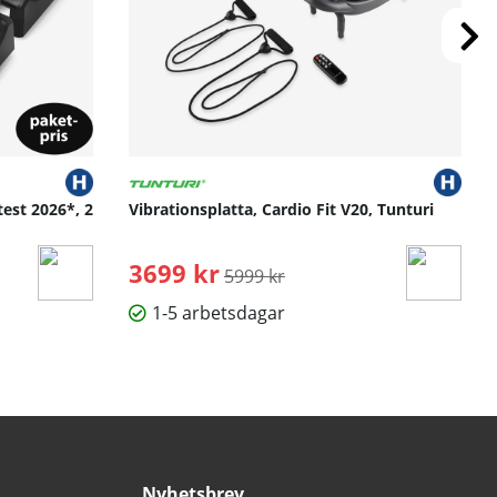
test 2026*, 2
Vibrationsplatta, Cardio Fit V20, Tunturi
3699 kr
Ordinarie pris:
5999 kr
1-5 arbetsdagar
Nyhetsbrev