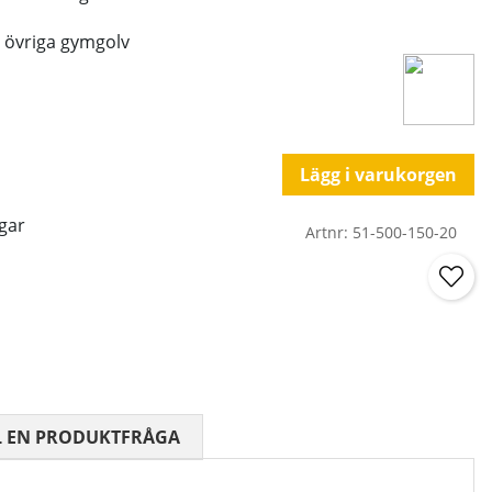
t övriga gymgolv
Lägg i varukorgen
gar
Artnr:
51-500-150-20
 0 AV 5 ANTAL BETYG 0
L EN PRODUKTFRÅGA