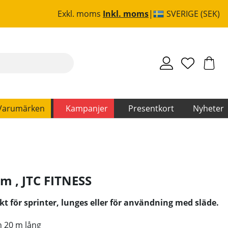
Exkl. moms
Inkl. moms
SVERIGE (SEK)
Varumärken
Kampanjer
Presentkort
Nyheter
2 m
,
JTC FITNESS
kt för sprinter, lunges eller för användning med släde.
ch 20 m lång