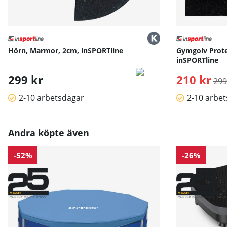
Hörn, Marmor, 2cm, inSPORTline
Gymgolv Prote
inSPORTline
299 kr
210 kr
Ord
299
2-10 arbetsdagar
2-10 arbe
Andra köpte även
-52%
-26%