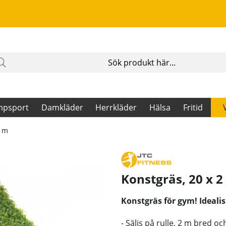
mpsport
Damkläder
Herrkläder
Hälsa
Fritid
2 m
Konstgräs, 20 x 
Konstgräs för gym! Idealis
- Säljs på rulle, 2 m bred o