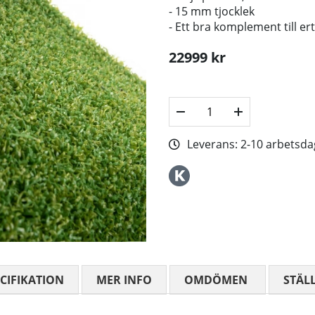
- 15 mm tjocklek
- Ett bra komplement till er
22999
kr
Leverans:
2-10 arbetsda
CIFIKATION
MER INFO
OMDÖMEN
MEDELBETYG
STÄL