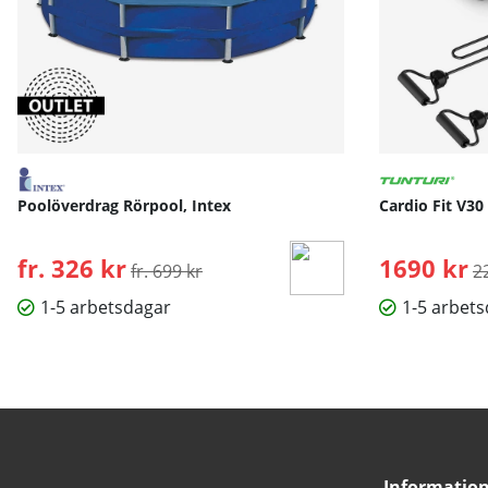
Poolöverdrag Rörpool, Intex
Cardio Fit V30
fr. 326 kr
Ordinarie pris:
1690 kr
O
fr. 699 kr
2
1-5 arbetsdagar
1-5 arbet
Informatio