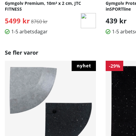
Gymgolv Premium, 10m² x 2 cm, JTC
Gymgolv Protec
FITNESS
inSPORTline
5499 kr
Ordinarie pris:
439 kr
8760 kr
1-5 arbetsdagar
1-5 arbet
Se fler varor
-29%