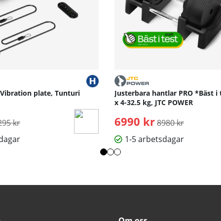
 Vibration plate, Tunturi
Justerbara hantlar PRO *Bäst i 
x 4-32.5 kg, JTC POWER
rdinarie pris:
6990 kr
Ordinarie pris:
295 kr
8980 kr
sdagar
1-5 arbetsdagar
n
Om oss