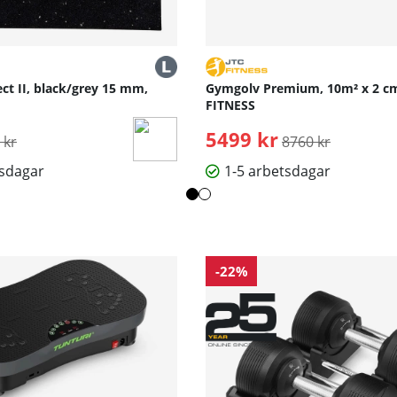
ct II, black/grey 15 mm,
Gymgolv Premium, 10m² x 2 cm
FITNESS
inarie pris:
5499 kr
Ordinarie pris:
 kr
8760 kr
tsdagar
1-5 arbetsdagar
-22%