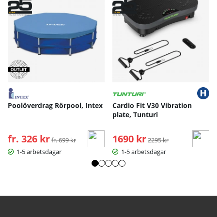
Poolöverdrag Rörpool, Intex
Cardio Fit V30 Vibration
plate, Tunturi
fr. 326 kr
Ordinarie pris:
1690 kr
Ordinarie pris:
fr. 699 kr
2295 kr
1-5 arbetsdagar
1-5 arbetsdagar