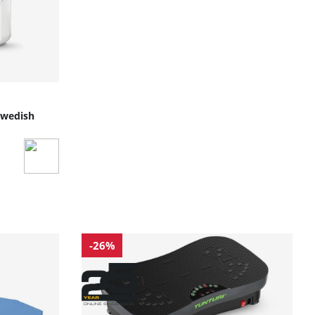
Swedish
-26%