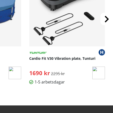
Cardio Fit V30 Vibration plate, Tunturi
1690 kr
Ordinarie pris:
2295 kr
1-5 arbetsdagar