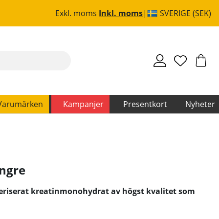
Exkl. moms
Inkl. moms
SVERIGE (SEK)
Varumärken
Kampanjer
Presentkort
Nyheter
ngre
veriserat kreatinmonohydrat av högst kvalitet som