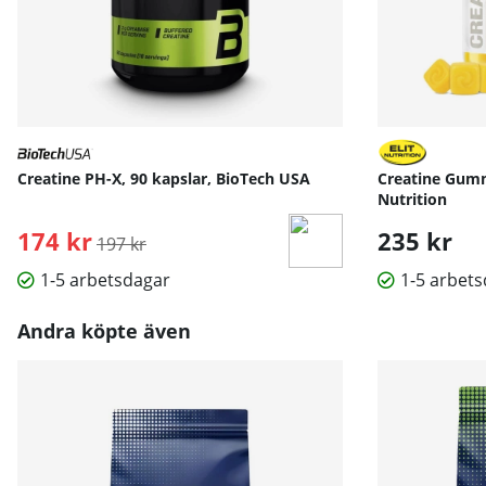
Creatine PH-X, 90 kapslar, BioTech USA
Creatine Gumm
Nutrition
174 kr
Ordinarie pris:
235 kr
197 kr
1-5 arbetsdagar
1-5 arbet
Andra köpte även