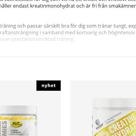
nehåller endast kreatinmonohydrat och är fri från smakämnen
träning och passar särskilt bra för dig som tränar tungt, e
 kraftansträngning i samband med kortvarig och högintensiv t
annan prestationsinriktad träning.