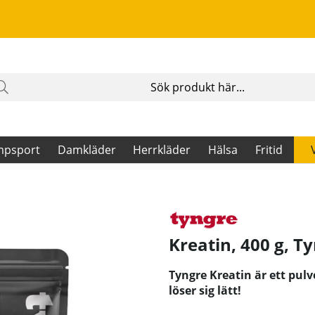
mpsport
Damkläder
Herrkläder
Hälsa
Fritid
Kreatin, 400 g
,
Ty
Tyngre Kreatin är ett pul
löser sig lätt!