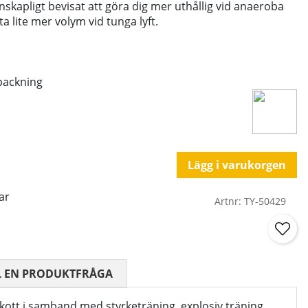
enskapligt bevisat att göra dig mer uthållig vid anaeroba
ta lite mer volym vid tunga lyft.
rpackning
Lägg i varukorgen
ar
Artnr:
TY-50429
 0 AV 5 ANTAL BETYG 0
L EN PRODUKTFRÅGA
llskott i samband med styrketräning, explosiv träning