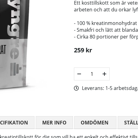
Ett kosttillskott som är vet
arbeten och att du orkar lyf
- 100 % kreatinmonohydrat
- Smakfri och lätt att blanda
- Cirka 80 portioner per fö
259
kr
Leverans:
1-5 arbetsdag
CIFIKATION
MER INFO
OMDÖMEN
MEDELBETYG
STÄL
eatintillskott för dig som vill ha ett enkelt och effektivt ti