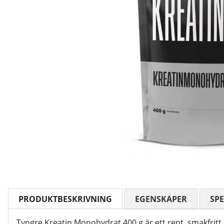
PRODUKTBESKRIVNING
EGENSKAPER
SPE
Tyngre Kreatin Monohydrat 400 g är ett rent, smakfritt kr