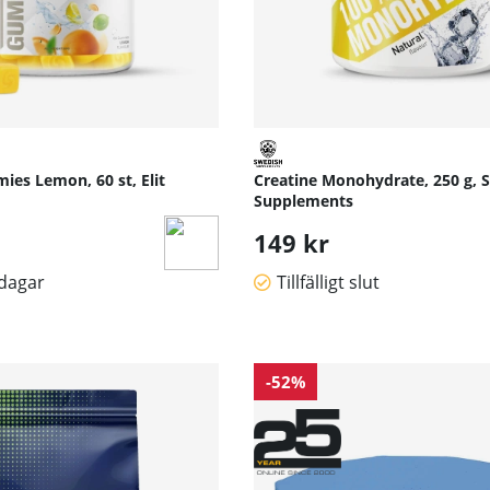
ies Lemon, 60 st, Elit
Creatine Monohydrate, 250 g, 
Supplements
149 kr
sdagar
Tillfälligt slut
-52%