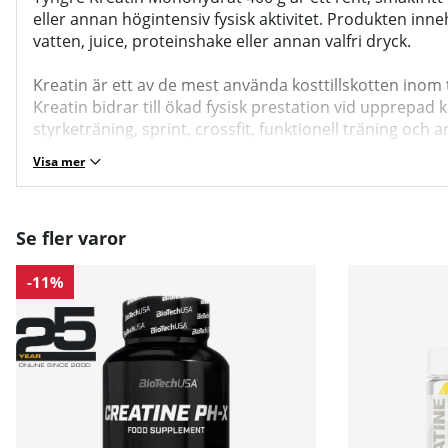
eller annan högintensiv fysisk aktivitet. Produkten in
vatten, juice, proteinshake eller annan valfri dryck.
Kreatin är ett av de mest använda kosttillskotten inom 
Kreatin bidrar till ökad fysisk prestation vid upprepad
styrketräning, sprint, crossfit, funktionell träning och 
Visa mer
Se fler varor
-11%