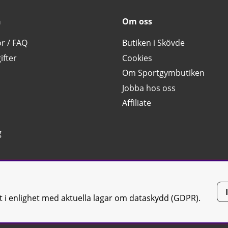
n
Om oss
or / FAQ
Butiken i Skövde
ifter
Cookies
Om Sportgymbutiken
Jobba hos oss
Affiliate
g
tt i enlighet med aktuella lagar om dataskydd (GDPR).
tiken JTC AB |
Kontakta oss
| All rights reserved | Org.nr: 556668-7058 | 