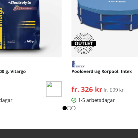
00 g, Vitargo
Poolöverdrag Rörpool, Intex
fr. 326 kr
Ordinarie pris:
fr. 699 kr
sdagar
1-5 arbetsdagar