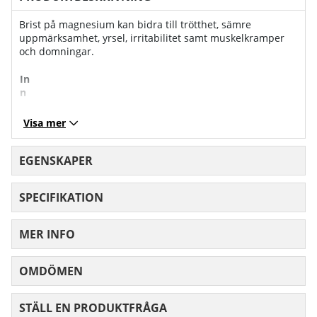
Brist på magnesium kan bidra till trötthet, sämre
uppmärksamhet, yrsel, irritabilitet samt muskelkramper
och domningar.
In
n
e
Per kapsel
Per 3 kapslar
h
Visa mer
ål
l
EGENSKAPER
M
a
g
SPECIFIKATION
n
e
si
MER INFO
u
m
bi
OMDÖMEN
MEDELBETYG 0 AV 5 ANTAL BETYG 0
s
gl
STÄLL EN PRODUKTFRÅGA
yc