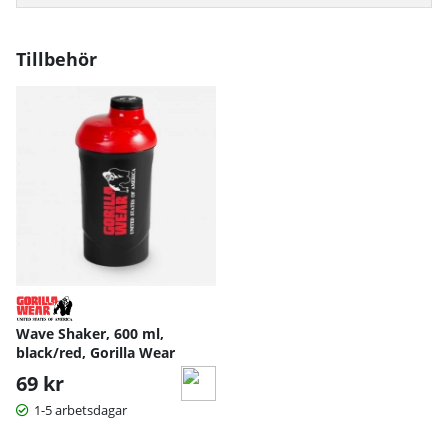
in
at
M
Tillbehör
a
g
n
125 mg
375 mg (100 % RDI*)
e
si
u
m
ci
tr
at
M
a
g
n
e
Wave Shaker, 600 ml,
si
black/red, Gorilla Wear
u
69 kr
m
o
1-5 arbetsdagar
xi
d