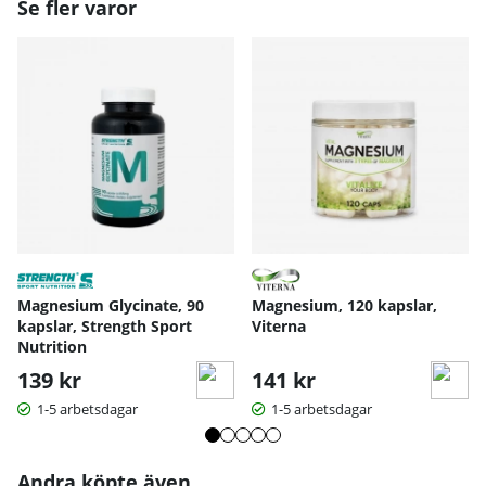
Se fler varor
Pi
p
er
in
(s
v
ar
tp
e
2.5 mg
5 mg
p
p
ar
e
xt
Magnesium Glycinate, 90
Magnesium, 120 kapslar,
ra
kapslar, Strength Sport
Viterna
kt
Nutrition
)
*Rekommenderat dagligt intag
139 kr
141 kr
1-5 arbetsdagar
1-5 arbetsdagar
Andra köpte även